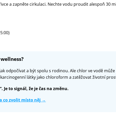
ířivce a zapněte cirkulaci. Nechte vodu proudit alespoň 30 m
5:00)
 wellness?
 jak odpočívat a být spolu s rodinou. Ale chlor ve vodě může
it karcinogenní látky jako chloroform a zatěžovat životní pros
. Je to signál, že je čas na změnu.
a co zvolit místo něj →