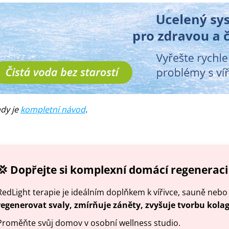
ady je
kompletní návod
.
💢 Dopřejte si komplexní domácí regeneraci
RedLight terapie je ideálním doplňkem k vířivce, sauně ne
regenerovat svaly, zmírňuje záněty, zvyšuje tvorbu kola
Proměňte svůj domov v osobní wellness studio.