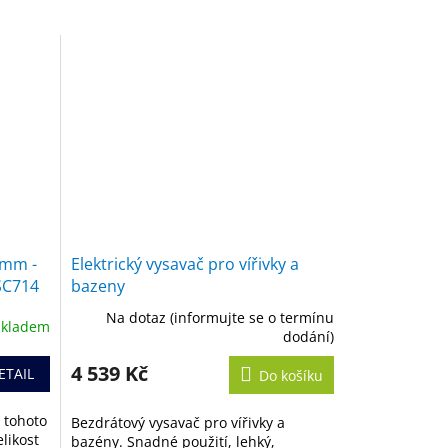
40mm -
Elektrický vysavač pro vířivky a
 SC714
bazeny
Na dotaz (informujte se o termínu
Skladem
dodání)
4 539 Kč
ETAIL
Do košíku
 tohoto
Bezdrátový vysavač pro vířivky a
elikost
bazény. Snadné použití, lehký,