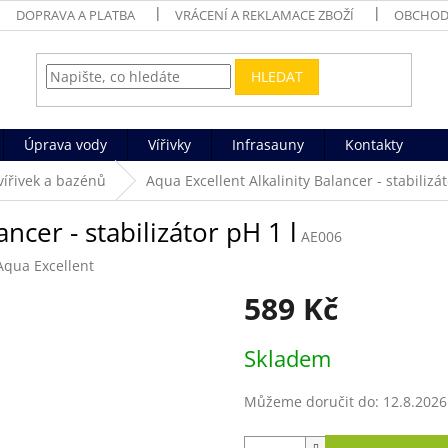
DOPRAVA A PLATBA
VRÁCENÍ A REKLAMACE ZBOŽÍ
OBCHOD
HLEDAT
Úprava vody
Vířivky
Infrasauny
Kontakty
vířivek a bazénů
Aqua Excellent Alkalinity Balancer - stabilizát
ncer - stabilizátor pH 1 l
AE006
Aqua Excellent
589 Kč
Měrná
Skladem
cena:
Můžeme doručit do:
12.8.2026