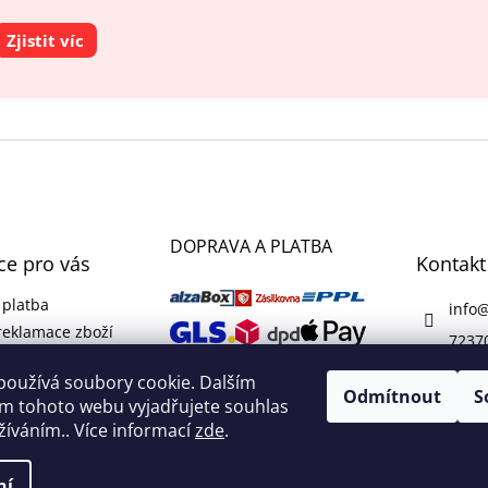
Zjistit víc
DOPRAVA A PLATBA
ce pro vás
Kontakt
 platba
info
reklamace zboží
7237
 podmínky
používá soubory cookie. Dalším
ochrany
Odmítnout
S
m tohoto webu vyjadřujete souhlas
údajů
užíváním.. Více informací
zde
.
ní