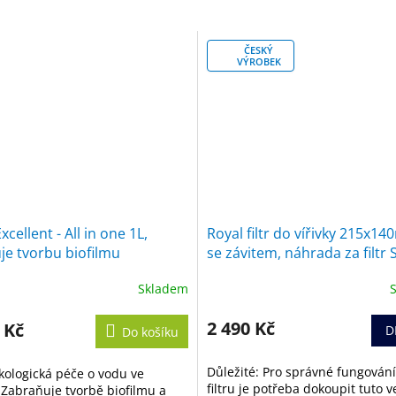
ČESKÝ
VÝROBEK
cellent - All in one 1L,
Royal filtr do vířivky 215x1
e tvorbu biofilmu
se závitem, náhrada za filtr
Skladem
né
Průměrné
ení
hodnocení
tu
produktu
2 490 Kč
 Kč
D
Do košíku
je
5,0
Důležité: Pro správné fungování
ologická péče o vodu ve
z
filtru je potřeba dokoupit tuto v
. Zabraňuje tvorbě biofilmu a
5