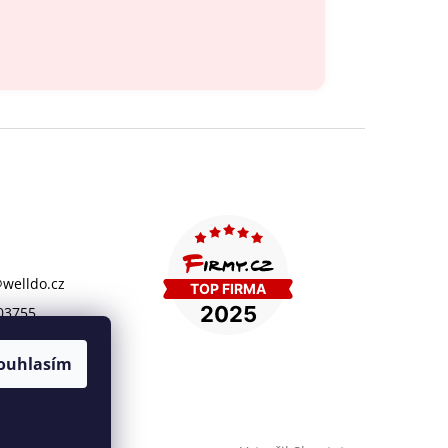
@
welldo.cz
03755
ouhlasím