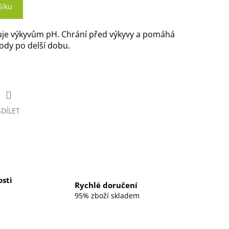
šíku
ňuje výkyvům pH. Chrání před výkyvy a pomáhá
ody po delší dobu.
SDÍLET
sti
Rychlé doručení
95% zboží skladem