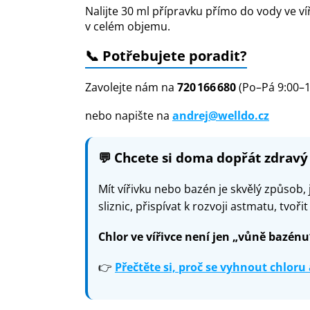
Nalijte 30 ml přípravku přímo do vody ve v
v celém objemu.
📞 Potřebujete poradit?
Zavolejte nám na
720 166 680
(Po–Pá 9:00–1
nebo napište na
andrej@welldo.cz
💬
Chcete si doma dopřát zdravý
Mít vířivku nebo bazén je skvělý způsob,
sliznic, přispívat k rozvoji astmatu, tvoř
Chlor ve vířivce není jen „vůně bazénu“
👉
Přečtěte si, proč se vyhnout chloru 