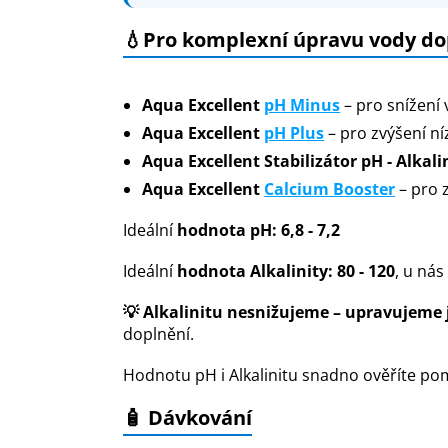
💧Pro komplexní úpravu vody d
Aqua Excellent
pH Minus
– pro snížení
Aqua Excellent
pH Plus
– pro zvýšení n
Aqua Excellent Stabilizátor pH - Alkali
Aqua Excellent
Calcium Booster
– pro 
Ideální
hodnota pH: 6,8 - 7,2
Ideální
hodnota Alkalinity: 80 - 120
, u nás
💡 Alkalinitu nesnižujeme – upravujeme j
doplnění.
Hodnotu pH i Alkalinitu snadno ověříte p
🧴 Dávkování