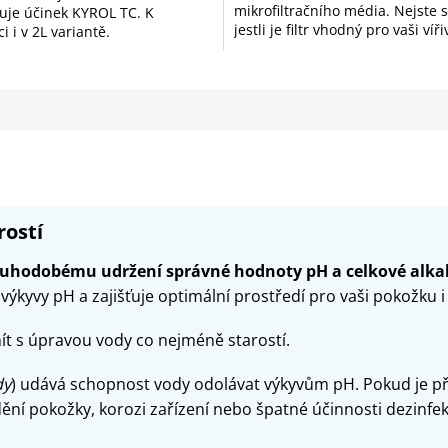
mikrofiltračního média. Nejste si 
uje účinek KYROL TC. K
ek.
hvězdiček.
jestli je filtr vhodný pro vaši víř
i i v 2L variantě.
Nevadí....
rostí
louhodobému udržení správné hodnoty pH a celkové alkal
výkyvy pH a zajišťuje optimální prostředí pro vaši pokožku i
ít s úpravou vody co nejméně starostí.
dy
) udává schopnost vody odolávat výkyvům pH. Pokud je příl
ění pokožky, korozi zařízení nebo špatné účinnosti dezinfek