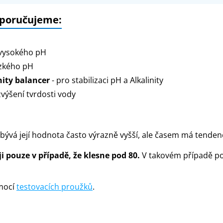
oporučujeme:
 vysokého pH
ízkého pH
nity balancer
- pro stabilizaci pH a Alkalinity
zvýšení tvrdosti vody
 bývá její hodnota často výrazně vyšší, ale časem má tendenc
i pouze v případě, že klesne pod 80.
V takovém případě použ
omocí
testovacích proužků
.