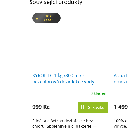
Související produkty
TOP
VÝBĚR
KYROL TC 1 kg /800 ml/ -
Aqua Ex
bezchlorová dezinfekce vody
omezuj
Skladem
Průměrné
Průměr
hodnocení
hodnoc
produktu
produk
999 Kč
1 499
Do košíku
je
je
5,0
5,0
Silná, ale šetrná dezinfekce bez
100% ek
z
z
chloru. Spolehlivě ničí bakterie —
vířivce
5
5