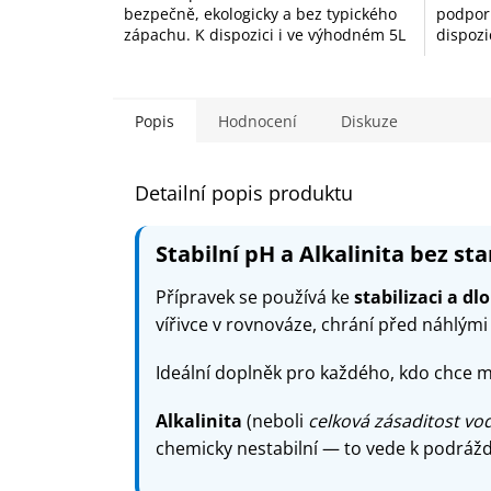
bezpečně, ekologicky a bez typického
podpor
hvězdiček.
hvězdič
zápachu. K dispozici i ve výhodném 5L
dispozic
balení.
Popis
Hodnocení
Diskuze
Detailní popis produktu
Stabilní pH a Alkalinita bez sta
Přípravek se používá ke
stabilizaci a d
vířivce v rovnováze, chrání před náhlými 
Ideální doplněk pro každého, kdo chce m
Alkalinita
(neboli
celková zásaditost vo
chemicky nestabilní — to vede k podrážd