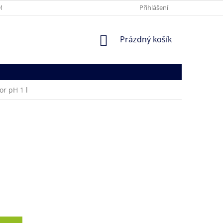
NÍ PODMÍNKY
PODMÍNKY OCHRANY OSOBNÍCH ÚDAJŮ
Přihlášení
NÁKUPNÍ
Prázdný košík
KOŠÍK
or pH 1 l