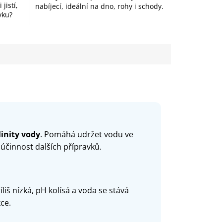
jistí,
nabíjecí, ideální na dno, rohy i schody.
ivku?
inity vody
. Pomáhá udržet vodu ve
 účinnost dalších přípravků.
iš nízká, pH kolísá a voda se stává
ce.