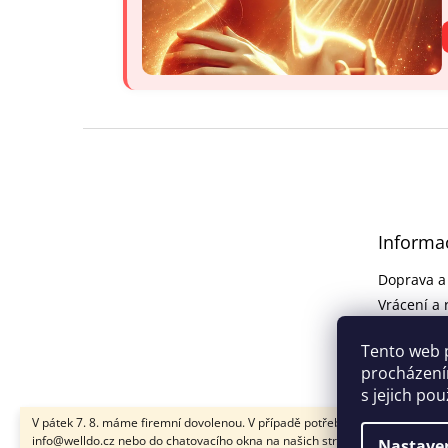
Z
á
p
a
t
Informa
í
Doprava a
Vrácení a 
Obchodní
Tento web 
Podmínky 
procházení
osobních 
s jejich po
V pátek 7. 8. máme firemní dovolenou. V případě potřeby nám napište na
info@welldo.cz nebo do chatovacího okna na našich stránkách. Všechny
Nastave