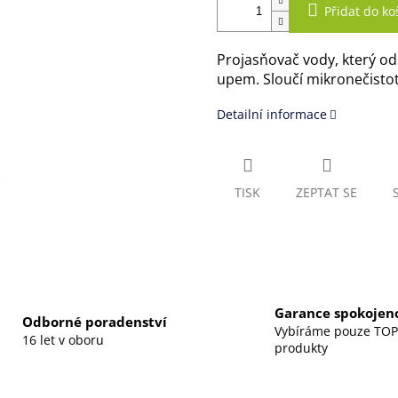
Přidat do ko
Projasňovač vody, který od
upem. Sloučí mikronečistoty 
Detailní informace
TISK
ZEPTAT SE
Garance spokojeno
Odborné poradenství
Vybíráme pouze TOP
16 let v oboru
produkty