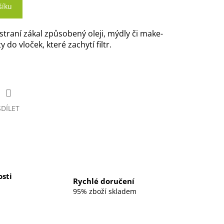
šíku
straní zákal způsobený oleji, mýdly či make-
do vloček, které zachytí filtr.
SDÍLET
sti
Rychlé doručení
95% zboží skladem