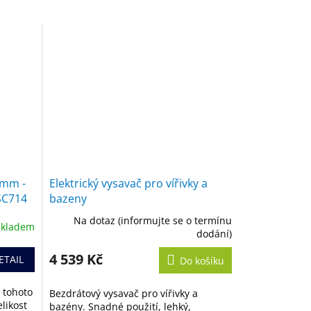
40mm -
Elektrický vysavač pro vířivky a
 SC714
bazeny
Na dotaz (informujte se o termínu
Skladem
dodání)
4 539 Kč
ETAIL
Do košíku
 tohoto
Bezdrátový vysavač pro vířivky a
elikost
bazény. Snadné použití, lehký,