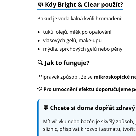
🧼 Kdy Bright & Clear použít?
Pokud je voda kalná kvůli hromadění:
tuků, olejů, mlék po opalování
vlasových gelů, make-upu
mýdla, sprchových gelů nebo pěny
🔍 Jak to funguje?
Přípravek způsobí, že se
mikroskopické neč
💡
Pro umocnění efektu doporučujeme p
💬
Chcete si doma dopřát zdravý
Mít vířivku nebo bazén je skvělý způsob,
sliznic, přispívat k rozvoji astmatu, tvoř