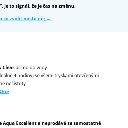
. Je to signál, že je čas na změnu.
a co zvolit místo něj →
& Clear
přímo do vody
deálně 4 hodiny) se všemi tryskami otevřenými
ané nečistoty
 One
če Aqua Excellent a
neprodává se samostatně