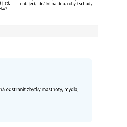
jistí,
nabíjecí, ideální na dno, rohy i schody.
ivku?
há odstranit zbytky mastnoty, mýdla,