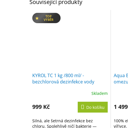
Související produkty
TOP
VÝBĚR
KYROL TC 1 kg /800 ml/ -
Aqua Ex
bezchlorová dezinfekce vody
omezuj
Skladem
Průměrné
Průměr
hodnocení
hodnoc
produktu
produk
999 Kč
1 499
Do košíku
je
je
5,0
5,0
Silná, ale šetrná dezinfekce bez
100% ek
z
z
chloru. Spolehlivě ničí bakterie —
vířivce
5
5