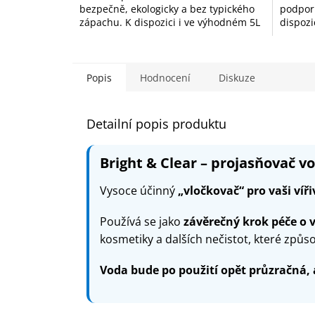
bezpečně, ekologicky a bez typického
podpor
hvězdiček.
hvězdič
zápachu. K dispozici i ve výhodném 5L
dispozic
balení.
Popis
Hodnocení
Diskuze
Detailní popis produktu
Bright & Clear – projasňovač v
Vysoce účinný
„vločkovač“ pro vaši víři
Používá se jako
závěrečný krok péče o 
kosmetiky a dalších nečistot, které způso
Voda bude po použití opět průzračná, 