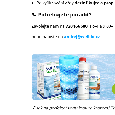
Po vyfiltrování vždy
dezinfikujte a propl
📞 Potřebujete poradit?
Zavolejte nám na
720 166 680
(Po–Pá 9:00–1
nebo napište na
andrej@welldo.cz
💡 Jak na perfektní vodu krok za krokem? T