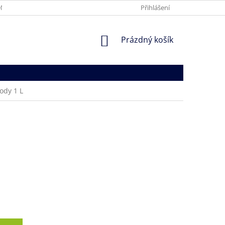
NÍ PODMÍNKY
PODMÍNKY OCHRANY OSOBNÍCH ÚDAJŮ
Přihlášení
NÁKUPNÍ
Prázdný košík
KOŠÍK
ody 1 L