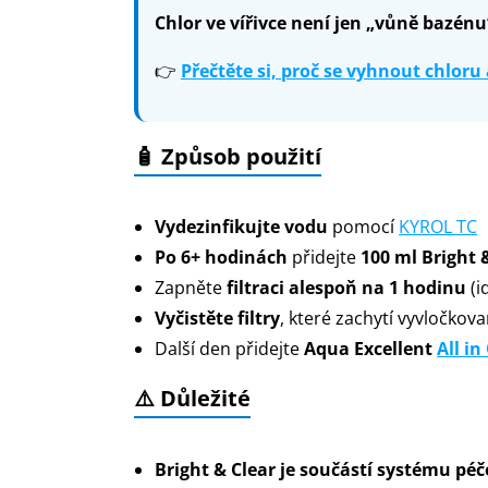
Chlor ve vířivce není jen „vůně bazénu“
👉
Přečtěte si, proč se vyhnout chloru 
🧴 Způsob použití
Vydezinfikujte vodu
pomocí
KYROL TC
Po 6+ hodinách
přidejte
100 ml Bright 
Zapněte
filtraci alespoň na 1 hodinu
(i
Vyčistěte filtry
, které zachytí vyvločkov
Další den přidejte
Aqua Excellent
All in
⚠️ Důležité
Bright & Clear je součástí systému pé