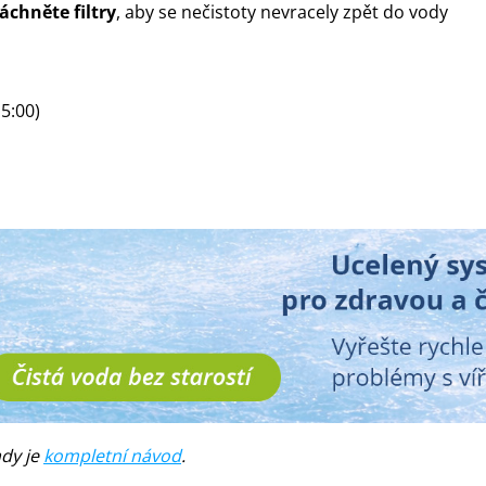
áchněte filtry
, aby se nečistoty nevracely zpět do vody
5:00)
ady je
kompletní návod
.