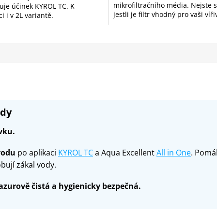
mikrofiltračního média. Nejste si 
uje účinek KYROL TC. K
ek.
hvězdiček.
jestli je filtr vhodný pro vaši víř
i i v 2L variantě.
Nevadí....
ody
vku.
vodu
po aplikaci
KYROL TC
a Aqua Excellent
All in One
. Pomá
bují zákal vody.
azurově čistá a hygienicky bezpečná.