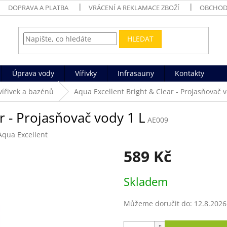
DOPRAVA A PLATBA
VRÁCENÍ A REKLAMACE ZBOŽÍ
OBCHOD
HLEDAT
Úprava vody
Vířivky
Infrasauny
Kontakty
vířivek a bazénů
Aqua Excellent Bright & Clear - Projasňovač v
r - Projasňovač vody 1 L
AE009
Aqua Excellent
589 Kč
Měrná
Skladem
cena:
Můžeme doručit do:
12.8.2026