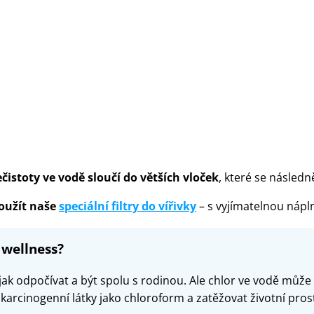
istoty ve vodě sloučí do větších vloček
, které se následn
oužít naše
speciální filtry do vířivky
– s vyjímatelnou nápln
 wellness?
 jak odpočívat a být spolu s rodinou. Ale chlor ve vodě může
it karcinogenní látky jako chloroform a zatěžovat životní pros