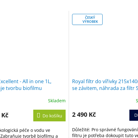
ČESKÝ
VÝROBEK
cellent - All in one 1L,
Royal filtr do vířivky 215x1
e tvorbu biofilmu
se závitem, náhrada za filtr
Skladem
né
Průměrné
ení
hodnocení
tu
produktu
2 490 Kč
 Kč
D
Do košíku
je
5,0
Důležité: Pro správné fungování
ologická péče o vodu ve
z
filtru je potřeba dokoupit tuto v
. Zabraňuje tvorbě biofilmu a
5