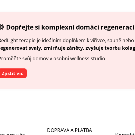
💢 Dopřejte si komplexní domácí regeneraci
RedLight terapie je ideálním doplňkem k vířivce, sauně ne
regenerovat svaly, zmírňuje záněty, zvyšuje tvorbu kola
Proměňte svůj domov v osobní wellness studio.
Zjistit víc
DOPRAVA A PLATBA