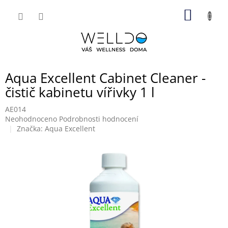
Přejít
NÁKUP
na
obsah
KOŠÍK
Aqua Excellent Cabinet Cleaner -
čistič kabinetu vířivky 1 l
AE014
Průměrné
Neohodnoceno
Podrobnosti hodnocení
hodnocení
Značka:
Aqua Excellent
produktu
je
0,0
z
5
hvězdiček.