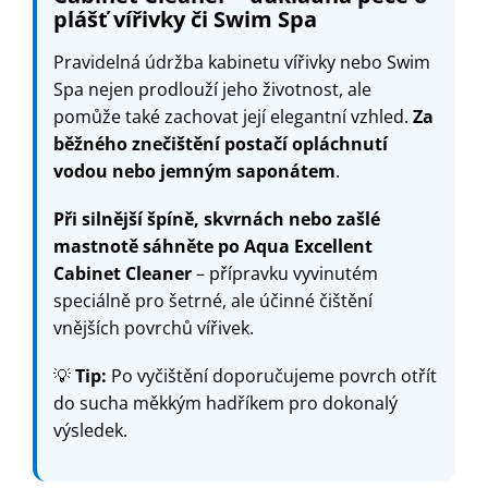
plášť vířivky či Swim Spa
Pravidelná údržba kabinetu vířivky nebo Swim
Spa nejen prodlouží jeho životnost, ale
pomůže také zachovat její elegantní vzhled.
Za
běžného znečištění postačí opláchnutí
vodou nebo jemným saponátem
.
Při silnější špíně, skvrnách nebo zašlé
mastnotě sáhněte po
Aqua Excellent
Cabinet Cleaner
– přípravku vyvinutém
speciálně pro šetrné, ale účinné čištění
vnějších povrchů vířivek.
💡
Tip:
Po vyčištění doporučujeme povrch otřít
do sucha měkkým hadříkem pro dokonalý
výsledek.