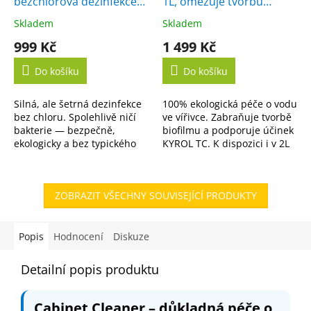
bezchlorová dezinfekce
1L, omezuje tvorbu
vody
biofilmu
Skladem
Skladem
Průměrné
Průměrné
hodnocení
hodnocení
999 Kč
1 499 Kč
produktu
produktu
je
je
Do košíku
Do košíku
5,0
5,0
z
z
Silná, ale šetrná dezinfekce
100% ekologická péče o vodu
5
5
bez chloru. Spolehlivě ničí
ve vířivce. Zabraňuje tvorbě
hvězdiček.
hvězdiček.
bakterie — bezpečně,
biofilmu a podporuje účinek
ekologicky a bez typického
KYROL TC. K dispozici i v 2L
zápachu. K dispozici i ve
variantě.
výhodném 5L balení.
ZOBRAZIT VŠECHNY SOUVISEJÍCÍ PRODUKTY
Popis
Hodnocení
Diskuze
Detailní popis produktu
Cabinet Cleaner – důkladná péče o