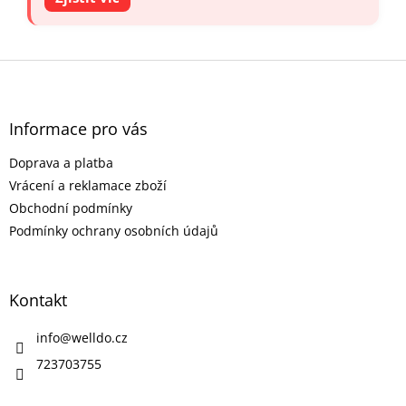
Z
á
p
a
Informace pro vás
t
Doprava a platba
í
Vrácení a reklamace zboží
Obchodní podmínky
Podmínky ochrany osobních údajů
Kontakt
info
@
welldo.cz
723703755