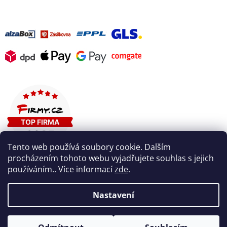
Tento web používá soubory cookie. Dalším
procházením tohoto webu vyjadřujete souhlas s jejich
používáním.. Více informací
zde
.
Nastavení
Vytvořil Shoptet
V pátek 7. 8. máme firemní dovolenou. V případě potřeby nám
napište na info@welldo.cz nebo do chatovacího okna na našich