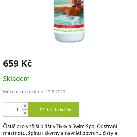
659 Kč
Měrná
Skladem
cena:
Můžeme doručit do:
12.8.2026
Přidat do košíku
Čistič pro vnější plášť vířivky a Swim Spa. Odstraní
mastnotu, špínu i skvrny a navrátí povrchu čistý a