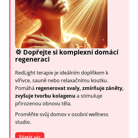
💢 Dopřejte si komplexní domácí
regeneraci
RedLight terapie je ideálním doplňkem k
vířivce, sauně nebo relaxačnímu koutku.
Pomáhá
regenerovat svaly, zmírňuje záněty,
zvyšuje tvorbu kolagenu
a stimuluje
přirozenou obnovu těla.
Proměňte svůj domov v osobní wellness
studio.
Zjistit víc