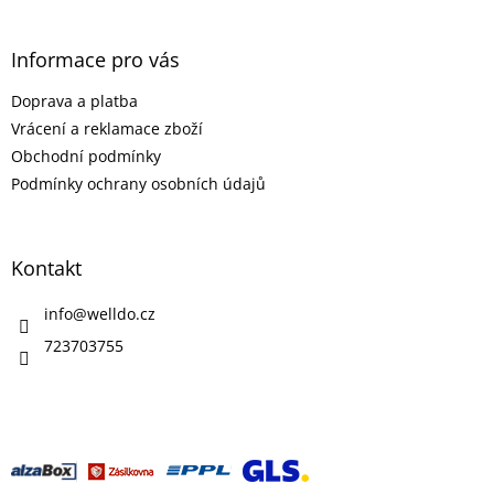
á
p
a
Informace pro vás
t
Doprava a platba
í
Vrácení a reklamace zboží
Obchodní podmínky
Podmínky ochrany osobních údajů
Kontakt
info
@
welldo.cz
723703755