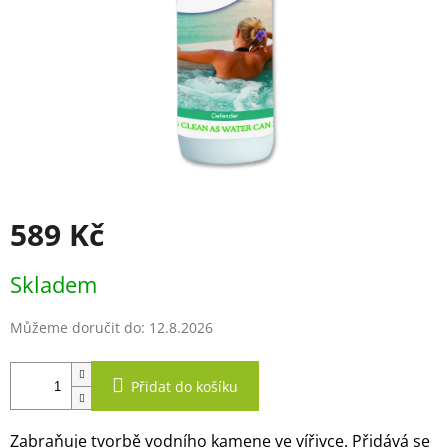
589 Kč
Měrná
Skladem
cena:
Můžeme doručit do:
12.8.2026
Přidat do košíku
Zabraňuje tvorbě vodního kamene ve vířivce. Přidává se