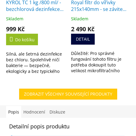
KYROL TC 1 kg /800 ml/ -
Royal filtr do vířivky
bezchlorová dezinfekce
215x140mm - se závitem,
vody
náhrada za filtr SC714
Skladem
Skladem
Průměrné
Průměrné
hodnocení
hodnocení
999 Kč
2 490 Kč
produktu
produktu
je
je
DETAIL
Do košíku
5,0
5,0
z
z
Důležité: Pro správné
Silná, ale šetrná dezinfekce
5
5
fungování tohoto filtru je
bez chloru. Spolehlivě ničí
hvězdiček.
hvězdiček.
potřeba dokoupit tuto
bakterie — bezpečně,
velikost mikrofiltračního
ekologicky a bez typického
média. Nejste si jistí, jestli je
zápachu. K dispozici i ve
filtr vhodný pro vaši vířivku?
výhodném 5L balení.
Nevadí....
ZOBRAZIT VŠECHNY SOUVISEJÍCÍ PRODUKTY
Popis
Hodnocení
Diskuze
Detailní popis produktu