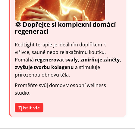
💢 Dopřejte si komplexní domácí
regeneraci
RedLight terapie je ideálním doplňkem k
vířivce, sauně nebo relaxačnímu koutku.
Pomáhá
regenerovat svaly, zmírňuje záněty,
zvyšuje tvorbu kolagenu
a stimuluje
přirozenou obnovu těla.
Proměňte svůj domov v osobní wellness
studio.
Zjistit víc
Z