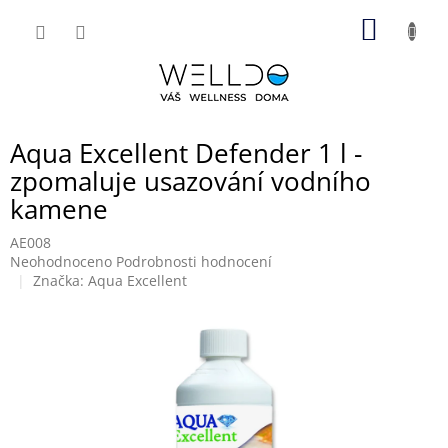
Přejít
NÁKUP
na
obsah
KOŠÍK
Aqua Excellent Defender 1 l -
zpomaluje usazování vodního
kamene
AE008
Průměrné
Neohodnoceno
Podrobnosti hodnocení
hodnocení
Značka:
Aqua Excellent
produktu
je
0,0
z
5
hvězdiček.