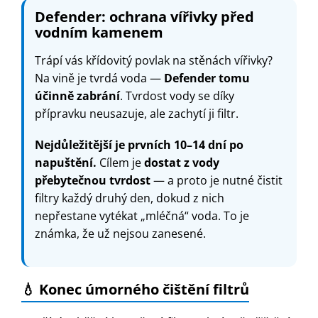
Defender: ochrana vířivky před
vodním kamenem
Trápí vás křídovitý povlak na stěnách vířivky?
Na vině je tvrdá voda —
Defender tomu
účinně zabrání
. Tvrdost vody se díky
přípravku neusazuje, ale zachytí ji filtr.
Nejdůležitější je prvních 10–14 dní po
napuštění.
Cílem je
dostat z vody
přebytečnou tvrdost
— a proto je nutné čistit
filtry každý druhý den, dokud z nich
nepřestane vytékat „mléčná“ voda. To je
známka, že už nejsou zanesené.
💧 Konec úmorného čištění filtrů