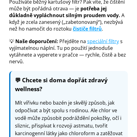
Používáte běžný kartušový filtr? Pak víte, že čištění
může být pořádná otrava — je
potřeba jej
důkladně vypláchnout silným proudem vody.
A
když je zcela zanesený („zabetonovaný“), nezbývá
než ho namočit do roztoku
čističe filtrů
.
💡
Naše doporučení:
Přejděte na
speciální filtry
s
vyjímatelnou náplní. Tu po použití jednoduše
vytáhnete a vyperete v pračce — rychle, čistě a bez
nervů.
💬
Chcete si doma dopřát zdravý
wellness?
Mít vířivku nebo bazén je skvělý způsob, jak
odpočívat a být spolu s rodinou. Ale chlor ve
vodě může způsobit podráždění pokožky, očí i
sliznic, přispívat k rozvoji astmatu, tvořit
karcinogenní látky jako chloroform a zatěžovat