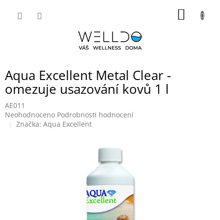
Přejít
NÁKUP
na
obsah
KOŠÍK
Aqua Excellent Metal Clear -
omezuje usazování kovů 1 l
AE011
Průměrné
Neohodnoceno
Podrobnosti hodnocení
hodnocení
Značka:
Aqua Excellent
produktu
je
0,0
z
5
hvězdiček.