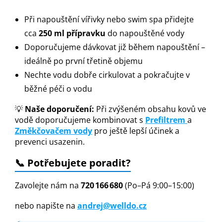
Při napouštění vířivky nebo swim spa přidejte
cca
250 ml přípravku
do napouštěné vody
Doporučujeme dávkovat již během napouštění –
ideálně po první třetině objemu
Nechte vodu dobře cirkulovat a pokračujte v
běžné péči o vodu
💡
Naše doporučení:
Při zvýšeném obsahu kovů ve
vodě doporučujeme kombinovat s
Prefiltrem
a
Změkčovačem vody
pro ještě lepší účinek a
prevenci usazenin.
📞 Potřebujete poradit?
Zavolejte nám na
720 166 680
(Po–Pá 9:00–15:00)
nebo napište na
andrej@welldo.cz