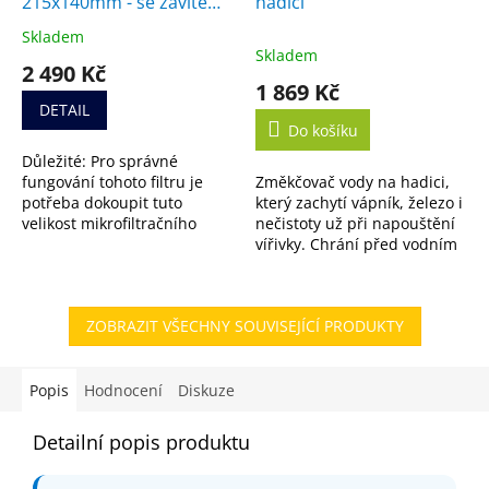
215x140mm - se závitem,
hadici
náhrada za filtr SC714
Skladem
Průměrné
Skladem
hodnocení
2 490 Kč
produktu
1 869 Kč
je
DETAIL
5,0
Do košíku
z
Důležité: Pro správné
5
fungování tohoto filtru je
Změkčovač vody na hadici,
hvězdiček.
potřeba dokoupit tuto
který zachytí vápník, železo i
velikost mikrofiltračního
nečistoty už při napouštění
média. Nejste si jistí, jestli je
vířivky. Chrání před vodním
filtr vhodný pro vaši vířivku?
kamenem a zlepší kvalitu
Nevadí....
vody.
ZOBRAZIT VŠECHNY SOUVISEJÍCÍ PRODUKTY
Popis
Hodnocení
Diskuze
Detailní popis produktu