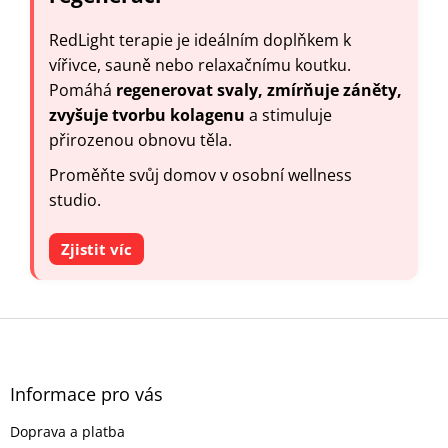
RedLight terapie je ideálním doplňkem k
vířivce, sauně nebo relaxačnímu koutku.
Pomáhá
regenerovat svaly, zmírňuje záněty,
zvyšuje tvorbu kolagenu
a stimuluje
přirozenou obnovu těla.
Proměňte svůj domov v osobní wellness
studio.
Zjistit víc
Z
á
p
a
Informace pro vás
t
Doprava a platba
í