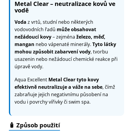
Metal Clear – neutralizace kovů ve
vodě
Voda
z vrtů, studní nebo některých
vodovodních řadů
může obsahovat
nežádoucí kovy
– zejména
železo, měď,
mangan
nebo vápenaté minerály.
Tyto látky
mohou způsobit zabarvení vody
, tvorbu
usazenin nebo nežádoucí chemické reakce při
úpravě vody.
Aqua Excellent
Metal Clear
tyto kovy
efektivně neutralizuje a váže na sebe
, čímž
zabraňuje jejich negativnímu působení na
vodu i povrchy vířivky či swim spa.
🧴 Způsob použití