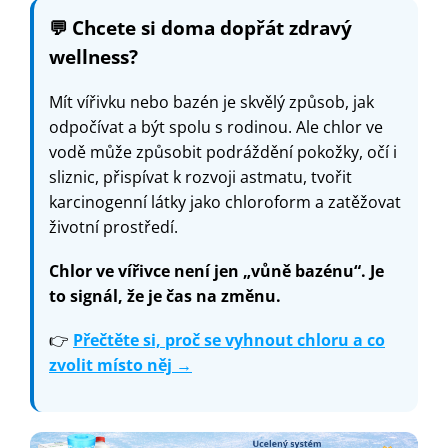
💬
Chcete si doma dopřát zdravý
wellness?
Mít vířivku nebo bazén je skvělý způsob, jak
odpočívat a být spolu s rodinou. Ale chlor ve
vodě může způsobit podráždění pokožky, očí i
sliznic, přispívat k rozvoji astmatu, tvořit
karcinogenní látky jako chloroform a zatěžovat
životní prostředí.
Chlor ve vířivce není jen „vůně bazénu“. Je
to signál, že je čas na změnu.
👉
Přečtěte si, proč se vyhnout chloru a co
zvolit místo něj →