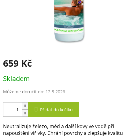
659 Kč
Měrná
Skladem
cena:
Můžeme doručit do:
12.8.2026
Přidat do košíku
Neutralizuje železo, měď a další kovy ve vodě při
napouštění vířivky. Chrání povrchy a zlepšuje kvalitu