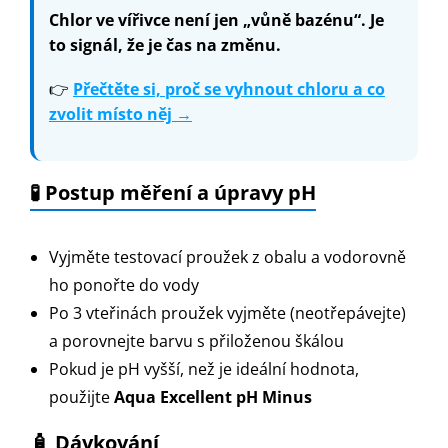
Chlor ve vířivce není jen „vůně bazénu“. Je
to signál, že je čas na změnu.
👉
Přečtěte si, proč se vyhnout chloru a co
zvolit místo něj →
🧪 Postup měření a úpravy pH
Vyjměte testovací proužek z obalu a vodorovně
ho ponořte do vody
Po 3 vteřinách proužek vyjměte (neotřepávejte)
a porovnejte barvu s přiloženou škálou
Pokud je pH vyšší, než je ideální hodnota,
použijte
Aqua Excellent pH Minus
🧴 Dávkování