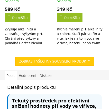
Skladem
Skladem
589 Kč
319 Kč
Do košíku
Do košíku
Zvyšuje alkalinitu a
Rychlé měření pH, alkalinity
zabraňuje výkyvům pH.
a chlóru. Stačí pár vteřin a
Chrání před výkyvy a
víte, jak je na tom voda ve
pomáhá udržet ideální
vířivce, bazénu nebo swim
rovnováhu vody po delší
spa.
dobu.
ZOBRAZIT VŠECHNY SOUVISEJÍCÍ PRODUKTY
Popis
Hodnocení
Diskuze
Detailní popis produktu
Tekutý prostředek pro efektivní
snížení hodnoty pH vody ve vířivce,