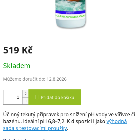
519 Kč
Měrná
Skladem
cena:
Můžeme doručit do:
12.8.2026
Přidat do košíku
Účinný tekutý přípravek pro snížení pH vody ve vířivce či
bazénu. Ideální pH 6,8–7,2. K dispozici i jako
výhodná
sada s testovacími proužky
.