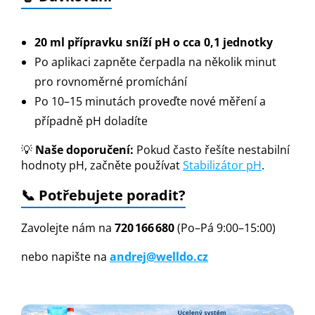
20 ml přípravku sníží pH o cca 0,1 jednotky
Po aplikaci zapněte čerpadla na několik minut
pro rovnoměrné promíchání
Po 10–15 minutách proveďte nové měření a
případně pH doladíte
💡
Naše doporučení:
Pokud často řešíte nestabilní
hodnoty pH, začněte používat
Stabilizátor pH
.
📞 Potřebujete poradit?
Zavolejte nám na
720 166 680
(Po–Pá 9:00–15:00)
nebo napište na
andrej@welldo.cz