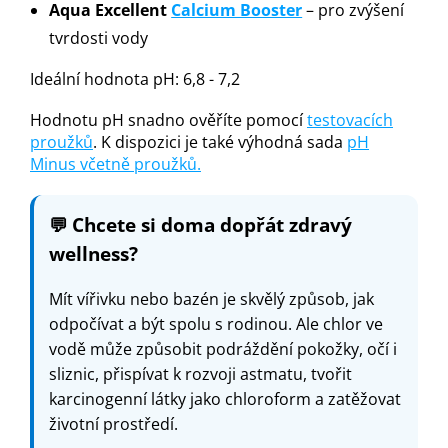
Aqua Excellent
Calcium Booster
– pro zvýšení
tvrdosti vody
Ideální hodnota pH: 6,8 - 7,2
Hodnotu pH snadno ověříte pomocí
testovacích
proužků
. K dispozici je také výhodná sada
pH
Minus včetně proužků.
💬
Chcete si doma dopřát zdravý
wellness?
Mít vířivku nebo bazén je skvělý způsob, jak
odpočívat a být spolu s rodinou. Ale chlor ve
vodě může způsobit podráždění pokožky, očí i
sliznic, přispívat k rozvoji astmatu, tvořit
karcinogenní látky jako chloroform a zatěžovat
životní prostředí.