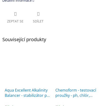
Detailní informace
ZEPTAT SE
SDÍLET
Související produkty
Aqua Excellent Alkalinity
Chemoform - testovací
Balancer - stabilizátor pH
proužky - ph, chlór,
1 l
alkalinita 50 ks v balení