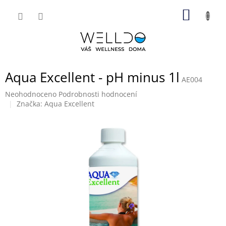
Přejít
NÁKUP
na
obsah
KOŠÍK
Aqua Excellent - pH minus 1l
AE004
Průměrné
Neohodnoceno
Podrobnosti hodnocení
hodnocení
Značka:
Aqua Excellent
produktu
je
0,0
z
5
hvězdiček.