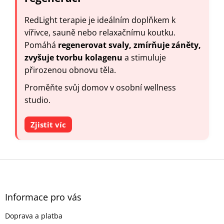
RedLight terapie je ideálním doplňkem k
vířivce, sauně nebo relaxačnímu koutku.
Pomáhá
regenerovat svaly, zmírňuje záněty,
zvyšuje tvorbu kolagenu
a stimuluje
přirozenou obnovu těla.
Proměňte svůj domov v osobní wellness
studio.
Zjistit víc
Z
á
p
a
Informace pro vás
t
Doprava a platba
í