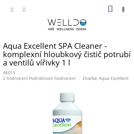
Přejít
NÁKUP
na
obsah
KOŠÍK
Aqua Excellent SPA Cleaner -
komplexní hloubkový čistič potrubí
a ventilů vířivky 1 l
AE015
Průměrné
2 hodnocení
Podrobnosti hodnocení
Značka:
Aqua Excellent
hodnocení
produktu
je
5,0
z
5
hvězdiček.