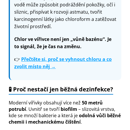
vodě může způsobit podráždění pokožky, očí i
sliznic, přispívat k rozvoji astmatu, tvořit
karcinogenní látky jako chloroform a zatěžovat
životní prostředí.
Chlor ve vířivce není jen „vůně bazénu“. Je
to signál, že je čas na změnu.
👉
Přečtěte si, proč se vyhnout chloru a co
zvolit místo něj →
🧪 Proč nestačí jen běžná dezinfekce?
Moderní vířivky obsahují více než
50 metrů
potrubí
. Uvnitř se tvoří
biofilm
– slizovitá vrstva,
kde se množí bakterie a která je
odolná vůči běžné
chemii i mechanickému čištění
.