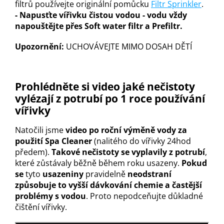
filtrů používejte originální pomůcku
Filtr Sprinkler
.
- Napusťte vířivku čistou vodou - vodu vždy
napouštějte přes Soft water filtr a Prefiltr.
Upozornění:
UCHOVÁVEJTE MIMO DOSAH DĚTÍ
Prohlédněte si video jaké nečistoty
vylézají z potrubí po 1 roce používání
vířivky
Natočili jsme
video po roční výměně vody za
použití Spa Cleaner
(nalitého do vířivky 24hod
předem).
Takové nečistoty se vyplavily z potrubí
,
které zůstávaly běžně během roku usazeny.
Pokud
se
tyto
usazeniny
pravidelně
neodstraní
způsobuje to vyšší dávkování chemie a častější
problémy s vodou
. Proto nepodceňujte důkladné
čištění vířivky.