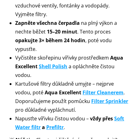
vzduchové ventily, fontánky a vodopády.
Vyjměte filtry.
Zapněte všechna čerpadla
na plný výkon a
nechte běžet
15–20 minut
. Tento proces
opakujte 3× během 24 hodin
, poté vodu
vypusťte.
Vyčistěte skořepinu vířivky prostředkem
Aqua
Excellent
Shell Polish
a opláchněte čistou
vodou.
Kartušové filtry důkladně umyjte – nejprve
vodou, poté
Aqua Excellent
Filter Cleanerem
.
Doporučujeme použít pomůcku
Filter Sprinkler
pro důkladné vypláchnutí.
Napusťte vířivku čistou vodou –
vždy přes
Soft
Water filtr
a
Prefiltr
.