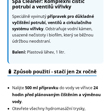
Spa Cleaner: Komplexní čistič
potrubí a ventilů vířivky
Speciálně vyvinutý
přípravek pro důkladné
vyčištění potrubí, ventilů a cirkulačního
systému vířivky
. Odstraňuje vodní kámen,
usazené nečistoty i biofilm, který se běžnou
údržbou neodstraní.
Balení:
Plastová láhev, 1 litr.
🧴 Způsob použití - stačí jen 2x ročně
Nalijte
500 ml přípravku
do vody ve vířivce
24
hodin před plánovaným čištěním a výměnou
vody
.
Otevřete všechny hydromasážní trysky,