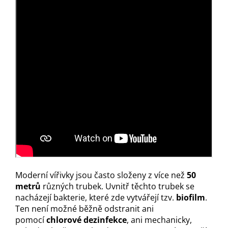
Moderní vířivky jsou často složeny z více než
50
metrů
různých trubek. Uvnitř těchto trubek se
nacházejí bakterie, které zde vytvářejí tzv.
biofilm
.
Ten není možné běžně odstranit ani
pomocí
chlorové dezinfekce
, ani mechanicky,