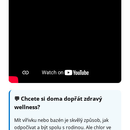
💬
Chcete si doma dopřát zdravý
wellness?
Mít vířivku nebo bazén je skvělý způsob, jak
odpočívat a být spolu s rodinou. Ale chlor ve