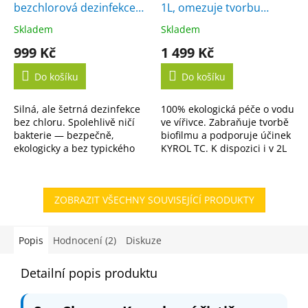
bezchlorová dezinfekce
1L, omezuje tvorbu
vody
biofilmu
Skladem
Skladem
Průměrné
Průměrné
hodnocení
hodnocení
999 Kč
1 499 Kč
produktu
produktu
je
je
Do košíku
Do košíku
5,0
5,0
z
z
Silná, ale šetrná dezinfekce
100% ekologická péče o vodu
5
5
bez chloru. Spolehlivě ničí
ve vířivce. Zabraňuje tvorbě
hvězdiček.
hvězdiček.
bakterie — bezpečně,
biofilmu a podporuje účinek
ekologicky a bez typického
KYROL TC. K dispozici i v 2L
zápachu. K dispozici i ve
variantě.
výhodném 5L balení.
ZOBRAZIT VŠECHNY SOUVISEJÍCÍ PRODUKTY
Popis
Hodnocení (2)
Diskuze
Detailní popis produktu