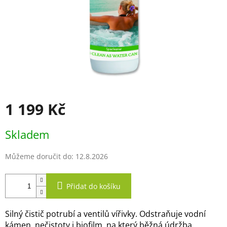
1 199 Kč
Měrná
Skladem
cena:
Můžeme doručit do:
12.8.2026
Přidat do košíku
Silný čistič potrubí a ventilů vířivky. Odstraňuje vodní
kámen, nečistoty i biofilm, na který běžná údržba