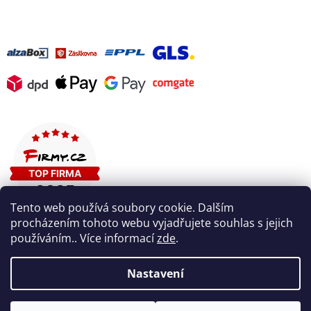
Tento web používá soubory cookie. Dalším
procházením tohoto webu vyjadřujete souhlas s jejich
používáním.. Více informací
zde
.
Nastavení
Vytvořil Shoptet
V pátek 7. 8. máme firemní dovolenou. V případě potřeby nám