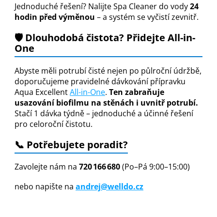
Jednoduché řešení? Nalijte Spa Cleaner do vody
24
hodin před výměnou
– a systém se vyčistí zevnitř.
🛡️ Dlouhodobá čistota? Přidejte All-in-
One
Abyste měli potrubí čisté nejen po půlroční údržbě,
doporučujeme pravidelné dávkování přípravku
Aqua Excellent
All-in-One
.
Ten zabraňuje
usazování biofilmu na stěnách i uvnitř potrubí.
Stačí 1 dávka týdně – jednoduché a účinné řešení
pro celoroční čistotu.
📞 Potřebujete poradit?
Zavolejte nám na
720 166 680
(Po–Pá 9:00–15:00)
nebo napište na
andrej@welldo.cz