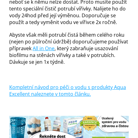
neboť se k němu nelze dostat. Proto musíte použít
tento speciální čistič potrubí vířivky. Nalijete ho do
vody 24hod před její výměnou. Doporučuje se
použít a tedy vyměnit vodu ve vířivce 2x ročně.
Abyste však měli potrubí čistá během celého roku
(nejen po půlroční údržbě) doporučujeme používat
přípravek
All in One
, který zabraňuje usazování
biofilmu na stěnách vířivky a také v potrubích.
Dávkuje se jen 1x týdně.
Kompletní návod pro péči o vodu s produkty Aqua
Excellent naleznete v tomto článku.