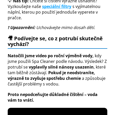
💡
Náš tip:
Chcete si čištění výrazně usnadnit?
Vyzkoušejte naše
speciální filtry
s vyjímatelnou
náplní, kterou po použití jednoduše vyperete v
pračce.
❗
Upozornění:
Uchovávejte mimo dosah dětí.
🎥 Podívejte se, co z potrubí skutečně
vychází?
Natočili jsme video po roční výměně vody,
kdy
jsme použili Spa Cleaner podle návodu. Výsledek? Z
potrubí se
vyplavily silné nánosy usazenin
, které
tam běžně zůstávají.
Pokud je neodstraníte,
výrazně to zvyšuje spotřebu chemie
a způsobuje
častější problémy s vodou.
Proto nepodceňujte důkladné čištění – voda
vám to vrátí.