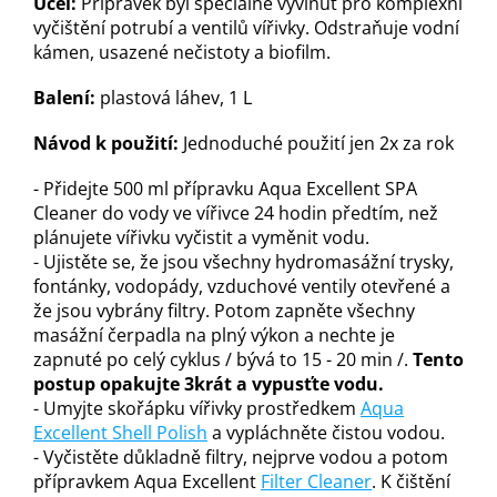
Účel:
Přípravek byl speciálně vyvinut pro komplexní
vyčištění potrubí a ventilů vířivky. Odstraňuje vodní
kámen, usazené nečistoty a biofilm.
Balení:
plastová láhev, 1 L
Návod k použití:
Jednoduché použití jen 2x za rok
- Přidejte 500 ml přípravku Aqua Excellent SPA
Cleaner do vody ve vířivce 24 hodin předtím, než
plánujete vířivku vyčistit a vyměnit vodu.
- Ujistěte se, že jsou všechny hydromasážní trysky,
fontánky, vodopády, vzduchové ventily otevřené a
že jsou vybrány filtry. Potom zapněte všechny
masážní čerpadla na plný výkon a nechte je
zapnuté po celý cyklus / bývá to 15 - 20 min /.
Tento
postup opakujte 3krát a vypusťte vodu.
- Umyjte skořápku vířivky prostředkem
Aqua
Excellent Shell Polish
a vypláchněte čistou vodou.
- Vyčistěte důkladně filtry, nejprve vodou a potom
přípravkem Aqua Excellent
Filter Cleaner
. K čištění