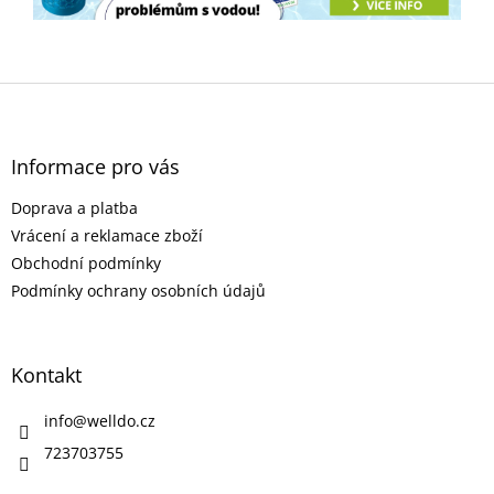
Z
á
p
a
Informace pro vás
t
Doprava a platba
í
Vrácení a reklamace zboží
Obchodní podmínky
Podmínky ochrany osobních údajů
Kontakt
info
@
welldo.cz
723703755