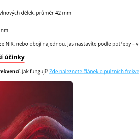
vlnových délek, průměr 42 mm
0 nm
uze NIR, nebo obojí najednou.
Jas nastavíte podle potřeby – 
ší účinky
rekvencí
. Jak fungují?
Zde naleznete článek o pulzních frekve