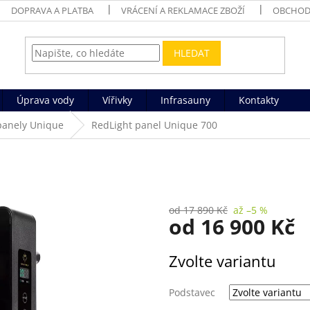
DOPRAVA A PLATBA
VRÁCENÍ A REKLAMACE ZBOŽÍ
OBCHOD
HLEDAT
Úprava vody
Vířivky
Infrasauny
Kontakty
panely Unique
RedLight panel Unique 700
od 17 890 Kč
až –5 %
od
16 900 Kč
Měrná
Zvolte variantu
cena:
Podstavec