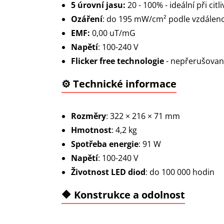
5 úrovní jasu:
20 - 100% - ideální při cit
Ozáření
: do 195 mW/cm² podle vzdáleno
EMF:
0,00 uT/mG
Napětí
: 100-240
V
Flicker free technologie
- nepřerušované
⚙️ Technické informace
Rozměry
: 322 × 216 × 71 m
m
Hmotnost
: 4,2 kg
Spotřeba energie
: 91 W
Napětí
: 100-240
V
Životnost LED diod
: do 100 000 hodin
🔶 Konstrukce a odolnost