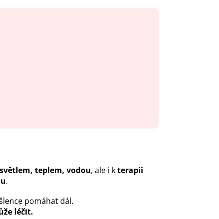
 světlem, teplem, vodou
, ale i k
terapii
ou
.
yšlence pomáhat dál.
že léčit.