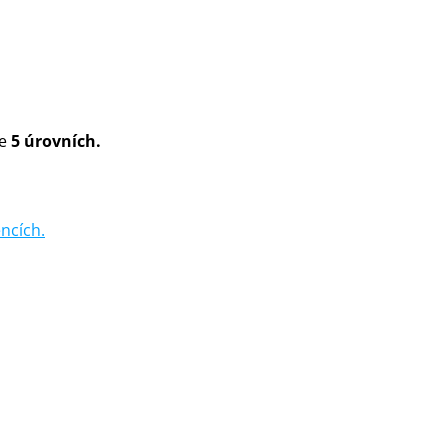
ve
5 úrovních.
ncích.