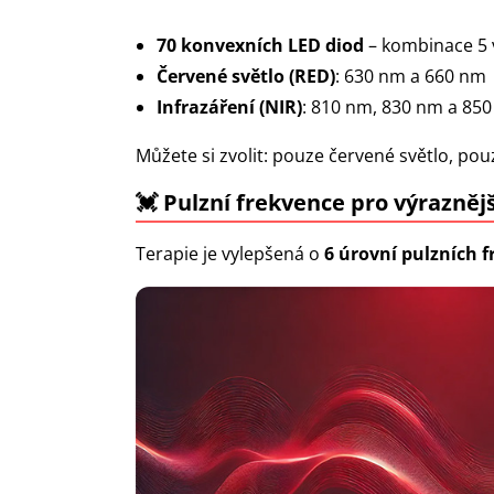
70 konvexních LED diod
– kombinace 5 
Červené světlo (RED)
: 630 nm a 660 nm
Infrazáření (NIR)
: 810 nm, 830 nm a 85
Můžete si zvolit: pouze červené světlo, po
💓 Pulzní frekvence pro výrazněj
Terapie je vylepšená o
6 úrovní pulzních f