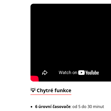
💡 Chytré funkce
6 úrovní časovače
: od 5 do 30 minut