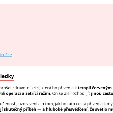
říručce
.
sledky
rošel zdravotní krizí, která ho přivedla k
terapii červeným
ali
operaci a šetřící režim
. On se ale rozhodl jít
jinou cest
šenosti, uzdravení a o tom, jak ho tato cesta přivedla k m
ojí skutečný příběh — a hluboké přesvědčení, že světlo mů