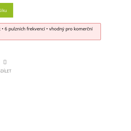
šíku
 • 6 pulzních frekvencí • vhodný pro komerční
SDÍLET