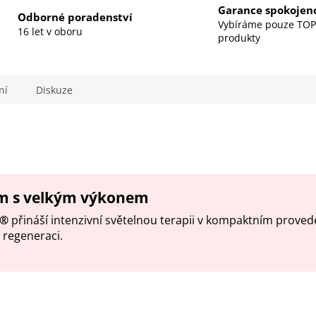
M
Garance spokojeno
Odborné poradenství
Vybíráme pouze TOP
16 let v oboru
produkty
A
ní
Diskuze
m s velkým výkonem
y®
přináší intenzivní světelnou terapii v kompaktním proved
t regeneraci
.