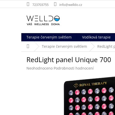
Přejít
723703755
info@welldo.cz
na
obsah
Terapie červeným světlem
Vodíková terapie
Domů
Terapie červeným světlem
RedLight 
RedLight panel Unique 700
Průměrné
Neohodnoceno
Podrobnosti hodnocení
hodnocení
produktu
je
0,0
z
5
hvězdiček.