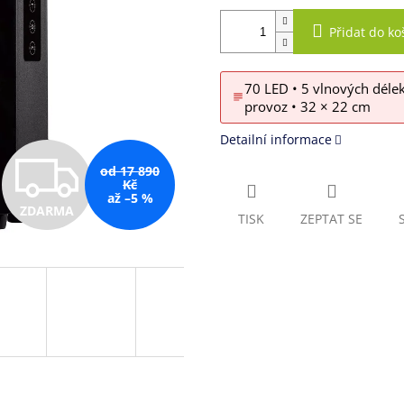
Přidat do ko
70 LED • 5 vlnových délek
provoz • 32 × 22 cm
Detailní informace
Z
od 17 890
Kč
až –5 %
ZDARMA
D
TISK
ZEPTAT SE
A
R