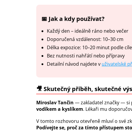
📅 Jak a kdy používat?
Každý den – ideálně ráno nebo večer
Doporučená vzdálenost: 10–30 cm
Délka expozice: 10–20 minut podle cíle
Bez nutnosti nahřátí nebo přípravy
Detailní návod najdete v
uživatelské p
🎥 Skutečný příběh, skutečné vý
Miroslav Tančin
— zakladatel značky — si p
vodíkem a kyslíkem
.
Lékaři mu doporučov
V tomto rozhovoru otevřeně mluví o své zku
Podívejte se, proč za tímto přístupem st