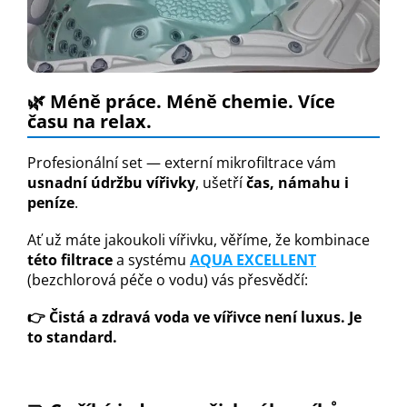
🌿
Méně práce. Méně chemie. Více
času na relax.
Profesionální set — externí mikrofiltrace vám
usnadní údržbu vířivky
, ušetří
čas, námahu i
peníze
.
Ať už máte jakoukoli vířivku, věříme, že kombinace
této filtrace
a systému
AQUA EXCELLENT
(bezchlorová péče o vodu) vás přesvědčí:
👉 Čistá a zdravá voda ve vířivce není luxus. Je
to standard.