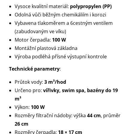
Vysoce kvalitní materiál:
polypropylen (PP)
Odolná vůči běžným chemikáliím i korozi
Vybavena tlakoměrem a 6cestným ventilem
(zabudovaným ve víku)
Motor čerpadla:
100 W
Montážní plastová základna
Výroba podléhá přísné výstupní kontrole
Technické parametry
:
Průtok vody:
3 m³/hod
Určeno pro:
vířivky, swim spa, bazény do 19
m³
Výkon:
100 W
Rozměry filtrační nádoby: výška
44 cm
, průměr
26 cm
Rozměry čerpadla:
18 × 17 cm