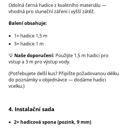
Odolná černá hadice z kvalitního materiálu —
vhodná pro sluneční záření i vyšší zátěž.
Balení obsahuje:
1× hadice 1,5 m
3× hadice 1 m
💡
Naše doporučení:
Použijte 1,5 m hadici pro
vstup a 3 m pro výstup vody.
(Potřebujete delší kus? Připište požadovanou délku
do poznámky v objednávce — dodáme hadici
vcelku.)
4. Instalační sada
2× hadicová spona (pozink, 9 mm)