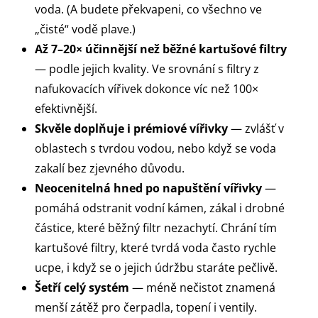
voda. (A budete překvapeni, co všechno ve
„čisté“ vodě plave.)
Až 7–20× účinnější než běžné kartušové filtry
— podle jejich kvality. Ve srovnání s filtry z
nafukovacích vířivek dokonce víc než 100×
efektivnější.
Skvěle doplňuje i prémiové vířivky
— zvlášť v
oblastech s tvrdou vodou, nebo když se voda
zakalí bez zjevného důvodu.
Neocenitelná hned po napuštění vířivky
—
pomáhá odstranit vodní kámen, zákal i drobné
částice, které běžný filtr nezachytí. Chrání tím
kartušové filtry, které tvrdá voda často rychle
ucpe, i když se o jejich údržbu staráte pečlivě.
Šetří celý systém
— méně nečistot znamená
menší zátěž pro čerpadla, topení i ventily.