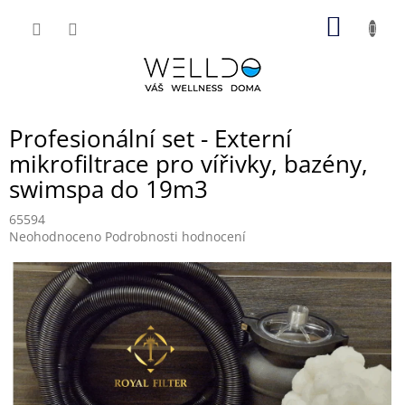
Přejít
NÁKUP
na
obsah
KOŠÍK
Profesionální set - Externí
mikrofiltrace pro vířivky, bazény,
swimspa do 19m3
65594
Průměrné
Neohodnoceno
Podrobnosti hodnocení
hodnocení
produktu
je
0,0
z
5
hvězdiček.