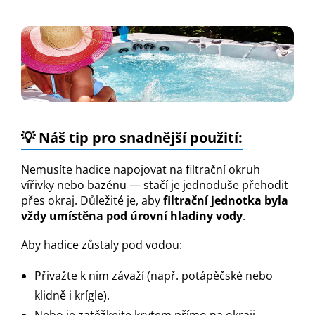
💡
Náš tip pro snadnější použití:
Nemusíte hadice napojovat na filtrační okruh
vířivky nebo bazénu — stačí je jednoduše přehodit
přes okraj. Důležité je, aby
filtrační jednotka byla
vždy umístěna pod úrovní hladiny vody
.
Aby hadice zůstaly pod vodou:
Přivažte k nim závaží (např. potápěčské nebo
klidně i krígle).