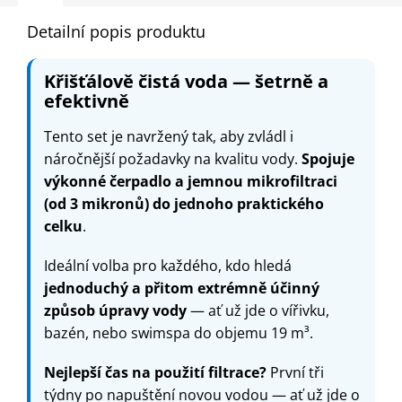
Detailní popis produktu
Křišťálově čistá voda — šetrně a
efektivně
Tento set je navržený tak, aby zvládl i
náročnější požadavky na kvalitu vody.
Spojuje
výkonné čerpadlo a jemnou mikrofiltraci
(od 3 mikronů) do jednoho praktického
celku
.
Ideální volba pro každého, kdo hledá
jednoduchý a přitom extrémně účinný
způsob úpravy vody
— ať už jde o vířivku,
bazén, nebo swimspa do objemu 19 m³.
Nejlepší čas na použití filtrace?
První tři
týdny po napuštění novou vodou — ať už jde o