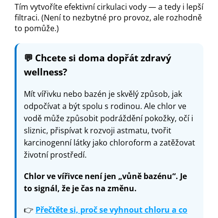
Tím vytvoříte efektivní cirkulaci vody — a tedy i lepší
filtraci. (Není to nezbytné pro provoz, ale rozhodně
to pomůže.)
💬
Chcete si doma dopřát zdravý
wellness?
Mít vířivku nebo bazén je skvělý způsob, jak
odpočívat a být spolu s rodinou. Ale chlor ve
vodě může způsobit podráždění pokožky, očí i
sliznic, přispívat k rozvoji astmatu, tvořit
karcinogenní látky jako chloroform a zatěžovat
životní prostředí.
Chlor ve vířivce není jen „vůně bazénu“. Je
to signál, že je čas na změnu.
👉
Přečtěte si, proč se vyhnout chloru a co