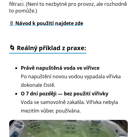
filtraci. (Není to nezbytné pro provoz, ale rozhodně
to pomůže.)
📄
Návod k použití najdete zde
🌀 Reálný příklad z praxe:
Právě napuštěná voda ve vířivce
Po napuštění novou vodou vypadala vířivka
dokonale čistě.
O 7 dní později — bez použití vířivky
Voda se samovolně zakalila. Vířivka nebyla
mezitím vůbec používána.