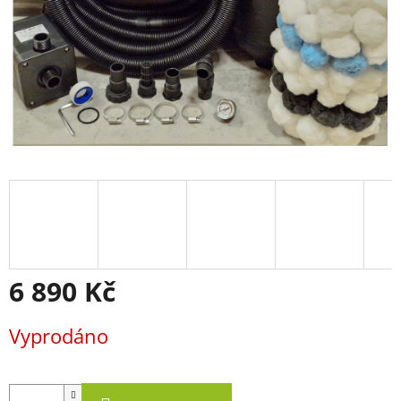
6 890 Kč
Měrná
Vyprodáno
cena: