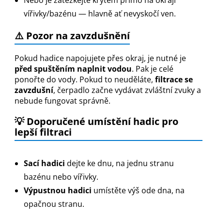
Nebo je zatěžkejte krytem přímo na okraji
vířivky/bazénu — hlavně ať nevyskočí ven.
⚠️ Pozor na zavzdušnění
Pokud hadice napojujete přes okraj, je nutné je
před spuštěním naplnit vodou
. Pak je celé
ponořte do vody. Pokud to neuděláte,
filtrace se
zavzdušní
, čerpadlo začne vydávat zvláštní zvuky a
nebude fungovat správně
.
💡
Doporučené umístění hadic pro
lepší filtraci
Sací hadici
dejte ke dnu, na jednu stranu
bazénu nebo vířivky.
Výpustnou hadici
umístěte výš ode dna, na
opačnou stranu.