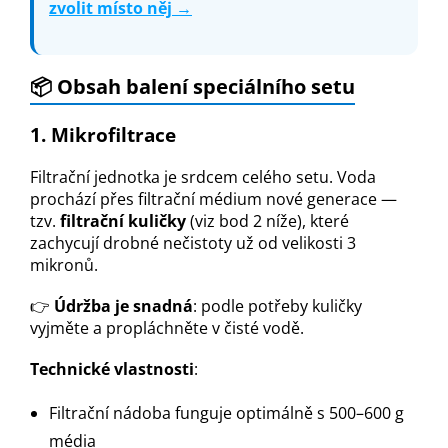
zvolit místo něj →
📦
Obsah balení speciálního setu
1. Mikrofiltrace
Filtrační jednotka je srdcem celého setu. Voda
prochází přes filtrační médium nové generace —
tzv.
filtrační kuličky
(viz bod 2 níže), které
zachycují drobné nečistoty už od velikosti 3
mikronů.
👉
Údržba je snadná
: podle potřeby kuličky
vyjměte a propláchněte v čisté vodě.
Technické vlastnosti
:
Filtrační nádoba funguje optimálně s 500–600 g
média