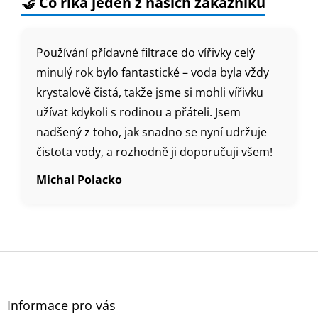
🤝 Co říká jeden z našich zákazníků
Používání přídavné filtrace do vířivky celý
minulý rok bylo fantastické – voda byla vždy
krystalově čistá, takže jsme si mohli vířivku
užívat kdykoli s rodinou a přáteli. Jsem
nadšený z toho, jak snadno se nyní udržuje
čistota vody, a rozhodně ji doporučuji všem!
Michal Polacko
Z
á
p
a
Informace pro vás