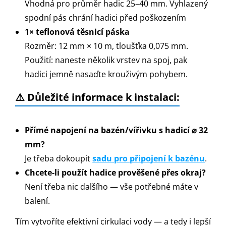
Vhodná pro průměr hadic 25–40 mm. Vyhlazený
spodní pás chrání hadici před poškozením
1× teflonová těsnicí páska
Rozměr: 12 mm × 10 m, tloušťka 0,075 mm.
Použití: naneste několik vrstev na spoj, pak
hadici jemně nasaďte krouživým pohybem.
⚠️ Důležité informace k instalaci:
Přímé napojení na bazén/vířivku s hadicí ⌀ 32
mm?
Je třeba dokoupit
sadu pro připojení k bazénu
.
Chcete-li použít hadice prověšené přes okraj?
Není třeba nic dalšího — vše potřebné máte v
balení.
Tím vytvoříte efektivní cirkulaci vody — a tedy i lepší