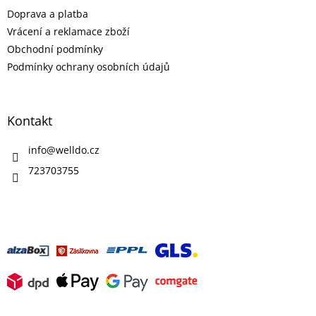
t
Doprava a platba
í
Vrácení a reklamace zboží
Obchodní podmínky
Podmínky ochrany osobních údajů
Kontakt
info
@
welldo.cz
723703755