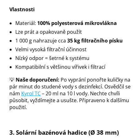
Vlastnosti
Materiál:
100% polyesterová mikrovlákna
Lze prát a opakovaně použít
1 000 g nahrazuje cca
35 kg filtračního písku
Velmi vysoká filtrační účinnost
Nízký odpor = šetrné k systému
Kompatibilní s většinou vířivek i filtrací
💡
Naše doporučení:
Po vyprání ponořte kuličky na
pár minut do studené vody s dezinfekcí. Osvědčil se
nám
Kyrol TC
– 20 ml na 10 l vody. Nechte chvíli
působit, vyždímejte a usušte. Připraveno k dalšímu
použití.
3. Solární bazénová hadice (Ø 38 mm)