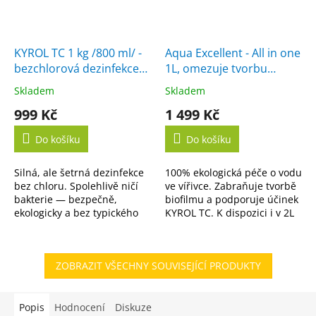
KYROL TC 1 kg /800 ml/ -
Aqua Excellent - All in one
bezchlorová dezinfekce
1L, omezuje tvorbu
vody
biofilmu
Skladem
Skladem
Průměrné
Průměrné
hodnocení
hodnocení
999 Kč
1 499 Kč
produktu
produktu
je
je
Do košíku
Do košíku
5,0
5,0
z
z
Silná, ale šetrná dezinfekce
100% ekologická péče o vodu
5
5
bez chloru. Spolehlivě ničí
ve vířivce. Zabraňuje tvorbě
hvězdiček.
hvězdiček.
bakterie — bezpečně,
biofilmu a podporuje účinek
ekologicky a bez typického
KYROL TC. K dispozici i v 2L
zápachu. K dispozici i ve
variantě.
výhodném 5L balení.
ZOBRAZIT VŠECHNY SOUVISEJÍCÍ PRODUKTY
Popis
Hodnocení
Diskuze