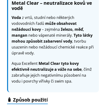
Metal Clear – neutralizace kovů ve
vodě
Voda
z vrtů, studní nebo některých
vodovodních řadů
může obsahovat
nežádoucí kovy
– zejména
železo, měď,
mangan
nebo vápenaté minerály.
Tyto látky
mohou způsobit zabarvení vody
, tvorbu
usazenin nebo nežádoucí chemické reakce při
úpravě vody.
Aqua Excellent
Metal Clear
tyto kovy
efektivně neutralizuje a váže na sebe
, čímž
zabraňuje jejich negativnímu působení na
vodu i povrchy vířivky či swim spa.
🧴 Způsob použití