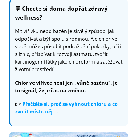
💬
Chcete si doma dopřát zdravý
wellness?
Mít vířivku nebo bazén je skvělý způsob, jak
odpočívat a být spolu s rodinou. Ale chlor ve
vodě může způsobit podráždění pokožky, očí i
sliznic, přispívat k rozvoji astmatu, tvořit
karcinogenní látky jako chloroform a zatěžovat
životní prostředí.
Chlor ve vířivce není jen „vůně bazénu“. Je
to signál, že je čas na změnu.
👉
Přečtěte si, proč se vyhnout chloru a co
zvolit místo něj →