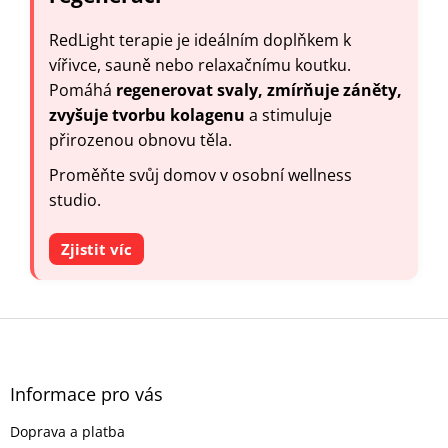
RedLight terapie je ideálním doplňkem k
vířivce, sauně nebo relaxačnímu koutku.
Pomáhá
regenerovat svaly, zmírňuje záněty,
zvyšuje tvorbu kolagenu
a stimuluje
přirozenou obnovu těla.
Proměňte svůj domov v osobní wellness
studio.
Zjistit víc
Z
á
p
a
Informace pro vás
t
Doprava a platba
í