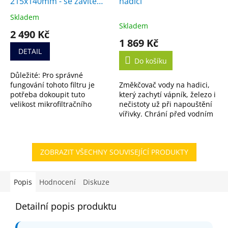
215x140mm - se závitem,
hadici
náhrada za filtr SC714
Skladem
Průměrné
Skladem
hodnocení
2 490 Kč
produktu
1 869 Kč
je
DETAIL
5,0
Do košíku
z
Důležité: Pro správné
5
fungování tohoto filtru je
Změkčovač vody na hadici,
hvězdiček.
potřeba dokoupit tuto
který zachytí vápník, železo i
velikost mikrofiltračního
nečistoty už při napouštění
média. Nejste si jistí, jestli je
vířivky. Chrání před vodním
filtr vhodný pro vaši vířivku?
kamenem a zlepší kvalitu
Nevadí....
vody.
ZOBRAZIT VŠECHNY SOUVISEJÍCÍ PRODUKTY
Popis
Hodnocení
Diskuze
Detailní popis produktu