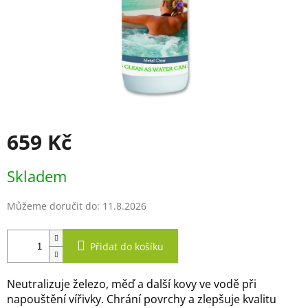
659 Kč
Měrná
Skladem
cena:
Můžeme doručit do:
11.8.2026
Přidat do košíku
Neutralizuje železo, měď a další kovy ve vodě při
napouštění vířivky. Chrání povrchy a zlepšuje kvalitu