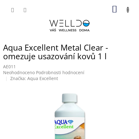
Přejít
NÁKUP
na
obsah
KOŠÍK
Aqua Excellent Metal Clear -
omezuje usazování kovů 1 l
AE011
Průměrné
Neohodnoceno
Podrobnosti hodnocení
hodnocení
Značka:
Aqua Excellent
produktu
je
0,0
z
5
hvězdiček.