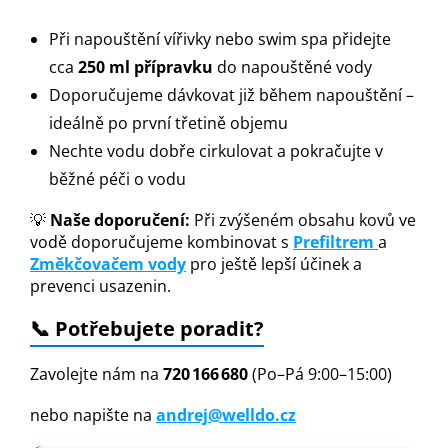
Při napouštění vířivky nebo swim spa přidejte
cca
250 ml přípravku
do napouštěné vody
Doporučujeme dávkovat již během napouštění –
ideálně po první třetině objemu
Nechte vodu dobře cirkulovat a pokračujte v
běžné péči o vodu
💡
Naše doporučení:
Při zvýšeném obsahu kovů ve
vodě doporučujeme kombinovat s
Prefiltrem
a
Změkčovačem vody
pro ještě lepší účinek a
prevenci usazenin.
📞 Potřebujete poradit?
Zavolejte nám na
720 166 680
(Po–Pá 9:00–15:00)
nebo napište na
andrej@welldo.cz