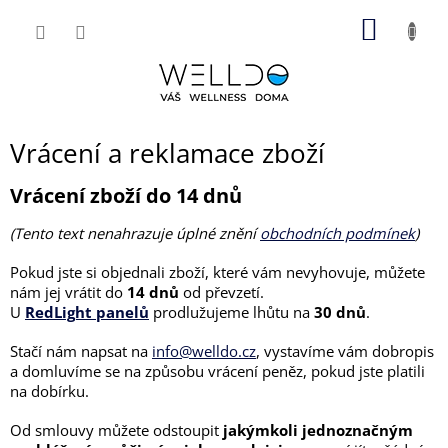
Přejít
NÁKUP
na
obsah
KOŠÍK
Vrácení a reklamace zboží
Vrácení zboží do 14 dnů
(Tento text nenahrazuje úplné znění
obchodních podmínek
)
Pokud jste si objednali zboží, které vám nevyhovuje, můžete
nám jej vrátit do
14 dnů
od převzetí.
U
RedLight panelů
prodlužujeme lhůtu na
30 dnů
.
Stačí nám napsat na
info@welldo.cz
, vystavíme vám dobropis
a domluvíme se na způsobu vrácení peněz, pokud jste platili
na dobírku.
Od smlouvy můžete odstoupit
jakýmkoli jednoznačným