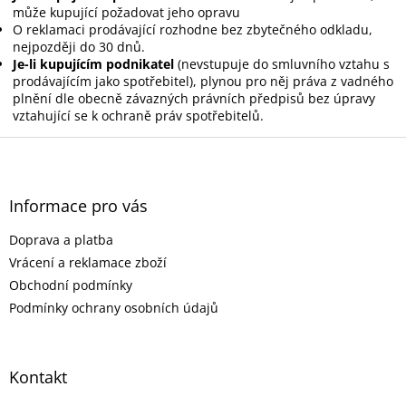
může kupující požadovat jeho opravu
O reklamaci prodávající rozhodne bez zbytečného odkladu,
nejpozději do 30 dnů.
Je-li kupujícím podnikatel
(nevstupuje do smluvního vztahu s
prodávajícím jako spotřebitel), plynou pro něj práva z vadného
plnění dle obecně závazných právních předpisů bez úpravy
vztahující se k ochraně práv spotřebitelů.
Z
á
p
a
Informace pro vás
t
Doprava a platba
í
Vrácení a reklamace zboží
Obchodní podmínky
Podmínky ochrany osobních údajů
Kontakt