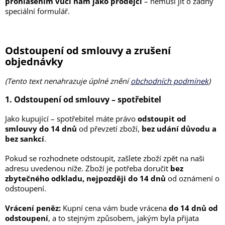
prohlášením vůči nám jako prodejci
– nemusí jít o žádný
speciální formulář.
Odstoupení od smlouvy a zrušení
objednávky
(Tento text nenahrazuje úplné znění
obchodních podmínek
)
1. Odstoupení od smlouvy – spotřebitel
Jako kupující – spotřebitel máte právo
odstoupit od
smlouvy do 14 dnů
od převzetí zboží,
bez udání důvodu a
bez sankcí
.
Pokud se rozhodnete odstoupit, zašlete zboží zpět na naši
adresu uvedenou níže. Zboží je potřeba doručit
bez
zbytečného odkladu, nejpozději do 14 dnů
od oznámení o
odstoupení.
Vrácení peněz:
Kupní cena vám bude vrácena
do 14 dnů od
odstoupení
, a to stejným způsobem, jakým byla přijata