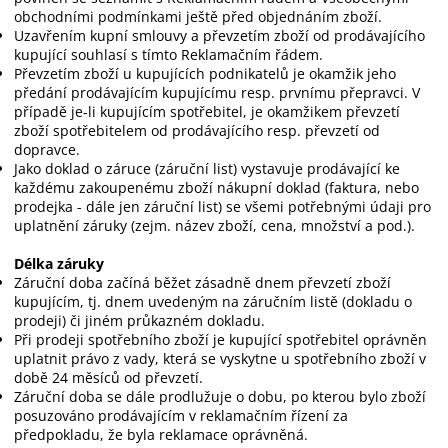
obchodními podmínkami ještě před objednáním zboží.
Uzavřením kupní smlouvy a převzetím zboží od prodávajícího
kupující souhlasí s tímto Reklamačním řádem.
Převzetím zboží u kupujících podnikatelů je okamžik jeho
předání prodávajícím kupujícímu resp. prvnímu přepravci. V
případě je-li kupujícím spotřebitel, je okamžikem převzetí
zboží spotřebitelem od prodávajícího resp. převzetí od
dopravce.
Jako doklad o záruce (záruční list) vystavuje prodávající ke
každému zakoupenému zboží nákupní doklad (faktura, nebo
prodejka - dále jen záruční list) se všemi potřebnými údaji pro
uplatnění záruky (zejm. název zboží, cena, množství a pod.).
Délka záruky
Záruční doba začíná běžet zásadně dnem převzetí zboží
kupujícím, tj. dnem uvedeným na záručním listě (dokladu o
prodeji) či jiném průkazném dokladu.
Při prodeji spotřebního zboží je kupující spotřebitel oprávněn
uplatnit právo z vady, která se vyskytne u spotřebního zboží v
době 24 měsíců od převzetí.
Záruční doba se dále prodlužuje o dobu, po kterou bylo zboží
posuzováno prodávajícím v reklamačním řízení za
předpokladu, že byla reklamace oprávněná.