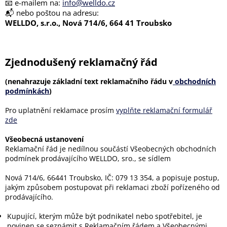
📧 e-mailem na:
info@welldo.cz
📬 nebo poštou na adresu:
WELLDO, s.r.o., Nová 714/6, 664 41 Troubsko
Zjednodušený reklamačný řád
(nenahrazuje základní text reklamačního řádu v
obchodních
podmínkách
)
Pro uplatnění reklamace prosím
vyplňte reklamační formulář
zde
Všeobecná ustanovení
Reklamační řád je nedílnou součástí Všeobecných obchodních
podmínek prodávajícího WELLDO, sro., se sídlem
Nová 714/6, 66441 Troubsko, IČ: 079 13 354, a popisuje postup,
jakým způsobem postupovat při reklamaci zboží pořízeného od
prodávajícího.
Kupující, kterým může být podnikatel nebo spotřebitel, je
povinen se seznámit s Reklamačním řádem a Všeobecnými