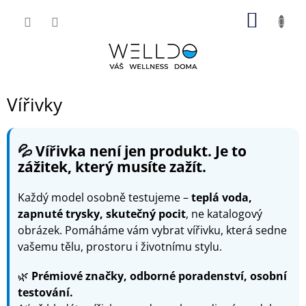
Přejít
NÁKUP
na
obsah
KOŠÍK
Vířivky
💦 Vířivka není jen produkt. Je to
zážitek, který musíte zažít.
Každý model osobně testujeme –
teplá voda,
zapnuté trysky, skutečný pocit
, ne katalogový
obrázek. Pomáháme vám vybrat vířivku, která sedne
vašemu tělu, prostoru i životnímu stylu.
🌿
Prémiové značky, odborné poradenství, osobní
testování.