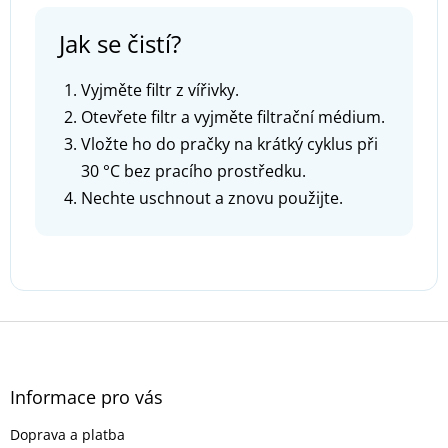
Jak se čistí?
Vyjměte filtr z vířivky.
Otevřete filtr a vyjměte filtrační médium.
Vložte ho do pračky na krátký cyklus při
30 °C bez pracího prostředku.
Nechte uschnout a znovu použijte.
Z
á
p
a
Informace pro vás
t
Doprava a platba
í