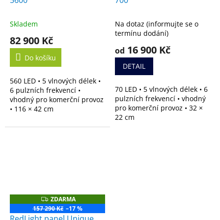
5600
700
A
A
Skladem
Na dotaz (informujte se o
termínu dodání)
82 900 Kč
16 900 Kč
od
Do košíku
DETAIL
560 LED • 5 vlnových délek •
70 LED • 5 vlnových délek • 6
6 pulzních frekvencí •
pulzních frekvencí • vhodný
vhodný pro komerční provoz
pro komerční provoz • 32 ×
• 116 × 42 cm
22 cm
ZDARMA
Z
D
157 290 Kč
–17 %
A
RedLight panel Unique
R