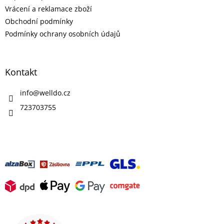
p
r
Vrácení a reklamace zboží
v
Obchodní podmínky
k
Podmínky ochrany osobních údajů
y
v
ý
p
Kontakt
i
s
info
@
welldo.cz
u
723703755