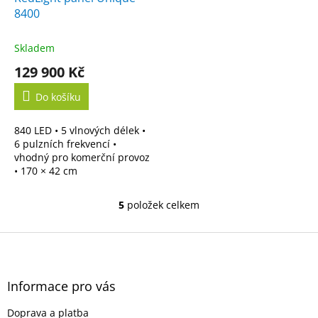
M
8400
A
Skladem
129 900 Kč
Do košíku
840 LED • 5 vlnových délek •
6 pulzních frekvencí •
vhodný pro komerční provoz
• 170 × 42 cm
5
položek celkem
O
v
l
Z
á
á
d
p
a
a
Informace pro vás
c
t
í
Doprava a platba
í