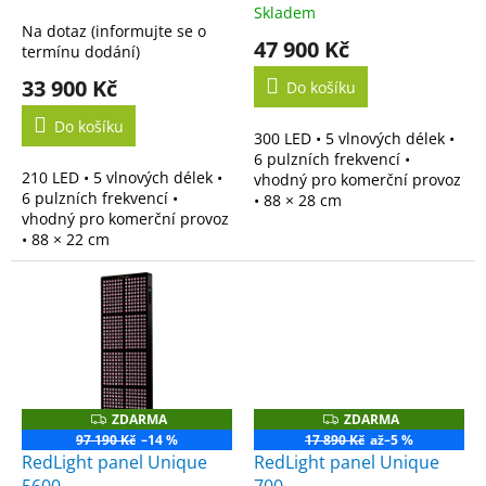
k
Skladem
Průměrné
t
Na dotaz (informujte se o
hodnocení
47 900 Kč
ů
termínu dodání)
produktu
je
33 900 Kč
Do košíku
5,0
z
Do košíku
300 LED • 5 vlnových délek •
5
6 pulzních frekvencí •
hvězdiček.
210 LED • 5 vlnových délek •
vhodný pro komerční provoz
6 pulzních frekvencí •
• 88 × 28 cm
vhodný pro komerční provoz
• 88 × 22 cm
ZDARMA
ZDARMA
Z
Z
D
D
97 190 Kč
–14 %
17 890 Kč
až
–5 %
A
A
RedLight panel Unique
RedLight panel Unique
R
R
M
M