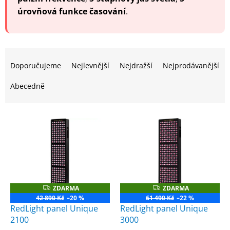
úrovňová funkce časování
.
Ř
a
Doporučujeme
Nejlevnější
Nejdražší
Nejprodávanější
z
e
Abecedně
n
í
V
p
ý
r
p
o
i
d
s
u
p
k
r
t
ZDARMA
ZDARMA
Z
Z
o
D
D
ů
42 890 Kč
–20 %
61 490 Kč
–22 %
A
A
d
RedLight panel Unique
RedLight panel Unique
R
R
u
M
M
2100
3000
A
A