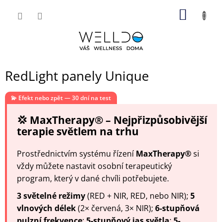
Přejít
NÁKUP
na
obsah
KOŠÍK
RedLight panely Unique
💫 Efekt nebo zpět — 30 dní na test
💢 MaxTherapy® – Nejpřizpůsobivější
terapie světlem na trhu
Prostřednictvím systému řízení
MaxTherapy®
si
vždy můžete nastavit osobní terapeutický
program, který v dané chvíli potřebujete.
3 světelné režimy
(RED + NIR, RED, nebo NIR);
5
vlnových délek
(2× červená, 3× NIR);
6-stupňová
pulzní frekvence
;
5-stupňový jas světla
;
5-