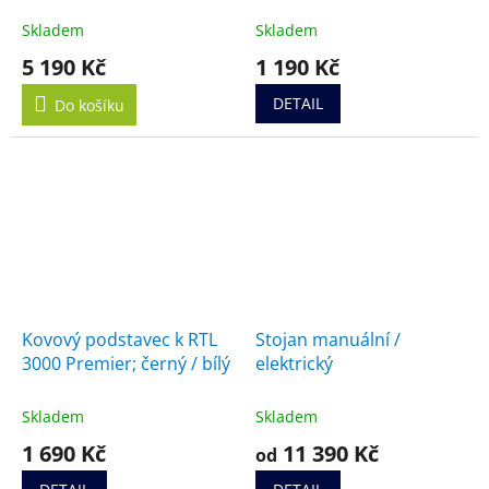
Skladem
Skladem
5 190 Kč
1 190 Kč
DETAIL
Do košíku
Kovový podstavec k RTL
Stojan manuální /
3000 Premier; černý / bílý
elektrický
Skladem
Skladem
1 690 Kč
11 390 Kč
od