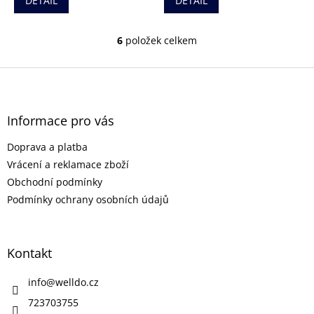
DETAIL
DETAIL
6
položek celkem
O
v
l
Z
á
á
d
p
a
a
Informace pro vás
c
t
í
Doprava a platba
í
p
r
Vrácení a reklamace zboží
v
Obchodní podmínky
k
Podmínky ochrany osobních údajů
y
v
ý
p
Kontakt
i
s
info
@
welldo.cz
u
723703755