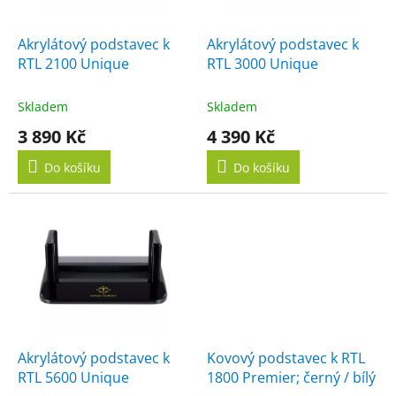
r
t
o
ů
d
Akrylátový podstavec k
Akrylátový podstavec k
u
RTL 2100 Unique
RTL 3000 Unique
k
t
Skladem
Skladem
ů
3 890 Kč
4 390 Kč
Do košíku
Do košíku
Akrylátový podstavec k
Kovový podstavec k RTL
RTL 5600 Unique
1800 Premier; černý / bílý