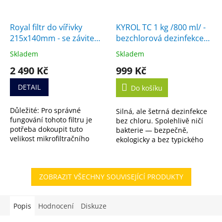
Royal filtr do vířivky
KYROL TC 1 kg /800 ml/ -
215x140mm - se závitem,
bezchlorová dezinfekce
náhrada za filtr SC714
vody
Skladem
Skladem
Průměrné
Průměrné
hodnocení
hodnocení
2 490 Kč
999 Kč
produktu
produktu
je
je
DETAIL
Do košíku
5,0
5,0
z
z
Důležité: Pro správné
Silná, ale šetrná dezinfekce
5
5
fungování tohoto filtru je
bez chloru. Spolehlivě ničí
hvězdiček.
hvězdiček.
potřeba dokoupit tuto
bakterie — bezpečně,
velikost mikrofiltračního
ekologicky a bez typického
média. Nejste si jistí, jestli je
zápachu. K dispozici i ve
filtr vhodný pro vaši vířivku?
výhodném 5L balení.
Nevadí....
ZOBRAZIT VŠECHNY SOUVISEJÍCÍ PRODUKTY
Popis
Hodnocení
Diskuze