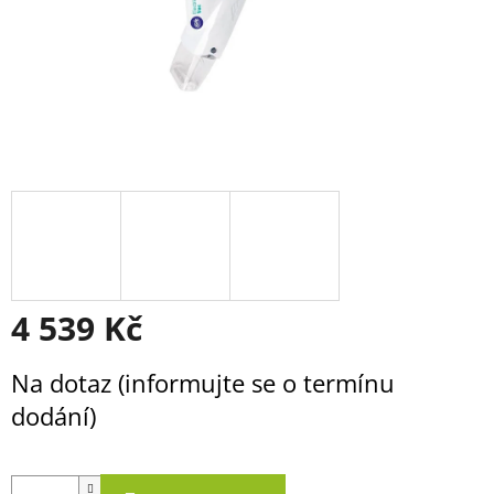
4 539 Kč
Měrná
Na dotaz (informujte se o termínu
cena:
dodání)