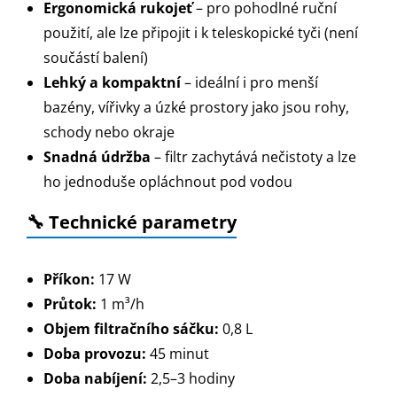
Ergonomická rukojeť
– pro pohodlné ruční
použití, ale lze připojit i k teleskopické tyči (není
součástí balení)
Lehký a kompaktní
– ideální i pro menší
bazény, vířivky a úzké prostory jako jsou rohy,
schody nebo okraje
Snadná údržba
– filtr zachytává nečistoty a lze
ho jednoduše opláchnout pod vodou
🔧 Technické parametry
Příkon:
17 W
Průtok:
1 m³/h
Objem filtračního sáčku:
0,8 L
Doba provozu:
45 minut
Doba nabíjení:
2,5–3 hodiny