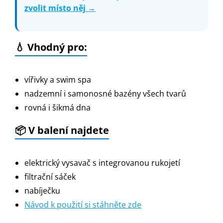
zvolit místo něj →
💧 Vhodný pro:
vířivky a swim spa
nadzemní i samonosné bazény všech tvarů
rovná i šikmá dna
📦 V balení najdete
elektrický vysavač s integrovanou rukojetí
filtrační sáček
nabíječku
Návod k použití si stáhněte zde