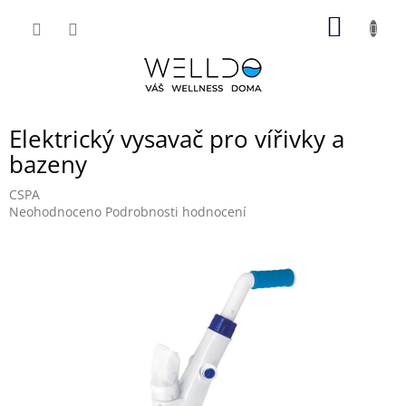
Přejít
NÁKUP
na
obsah
KOŠÍK
Elektrický vysavač pro vířivky a
bazeny
CSPA
Průměrné
Neohodnoceno
Podrobnosti hodnocení
hodnocení
produktu
je
0,0
z
5
hvězdiček.