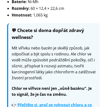
Baterie:
Ni-Mh
Rozměry:
60 × 12,4 × 22,6 cm
Hmotnost:
1,065 kg
💬
Chcete si doma dopřát zdravý
wellness?
Mít vířivku nebo bazén je skvělý způsob, jak
odpočívat a být spolu s rodinou. Ale chlor ve
vodě může způsobit podráždění pokožky, očí i
sliznic, přispívat k rozvoji astmatu, tvořit
karcinogenní látky jako chloroform a zatěžovat
životní prostředí.
Chlor ve vířivce není jen „vůně bazénu“. Je
to signál, že je čas na změnu.
👉
Přečtěte si, proč se vyhnout chloru a co