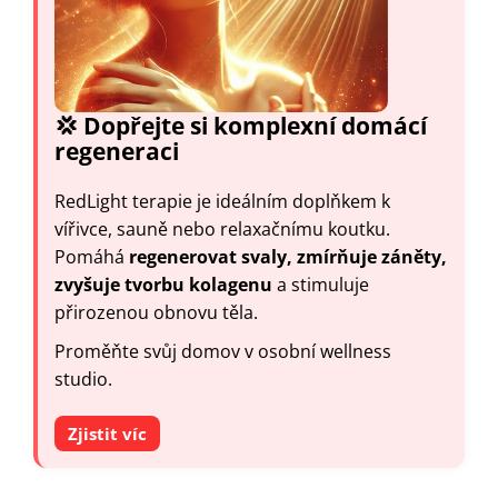
💢 Dopřejte si komplexní domácí
regeneraci
RedLight terapie je ideálním doplňkem k
vířivce, sauně nebo relaxačnímu koutku.
Pomáhá
regenerovat svaly, zmírňuje záněty,
zvyšuje tvorbu kolagenu
a stimuluje
přirozenou obnovu těla.
Proměňte svůj domov v osobní wellness
studio.
Zjistit víc