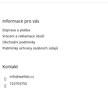
Z
á
p
a
Informace pro vás
t
Doprava a platba
í
Vrácení a reklamace zboží
Obchodní podmínky
Podmínky ochrany osobních údajů
Kontakt
info
@
welldo.cz
723703755