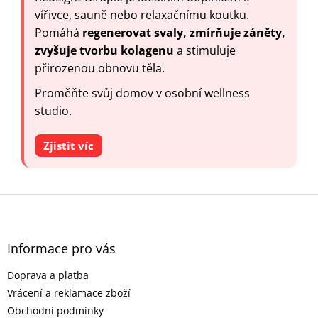
vířivce, sauně nebo relaxačnímu koutku.
Pomáhá
regenerovat svaly, zmírňuje záněty,
zvyšuje tvorbu kolagenu
a stimuluje
přirozenou obnovu těla.
Proměňte svůj domov v osobní wellness
studio.
Zjistit víc
Z
á
p
a
Informace pro vás
t
Doprava a platba
í
Vrácení a reklamace zboží
Obchodní podmínky