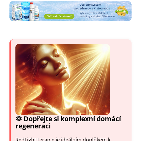
💢 Dopřejte si komplexní domácí
regeneraci
RedLight terapie je ideálním doplňkem k