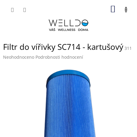
Přejít
NÁKUP
na
obsah
KOŠÍK
Filtr do vířivky SC714 - kartušový
311
Průměrné
Neohodnoceno
Podrobnosti hodnocení
hodnocení
produktu
je
0,0
z
5
hvězdiček.