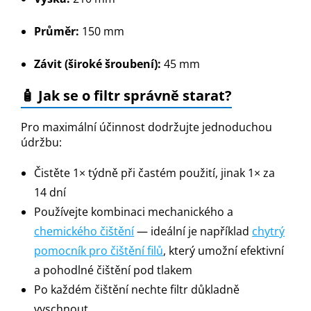
Průměr:
150 mm
Závit (široké šroubení):
45 mm
🧴 Jak se o filtr správně starat?
Pro maximální účinnost dodržujte jednoduchou
údržbu:
Čistěte 1× týdně při častém použití, jinak 1× za
14 dní
Používejte kombinaci mechanického a
chemického čištění
— ideální je například
chytrý
pomocník pro čištění filů
, který umožní efektivní
a pohodlné čištění pod tlakem
Po každém čištění nechte filtr důkladně
vyschnout