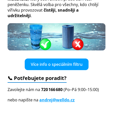
peněženku. Skvělá volba pro všechny, kdo chtějí
vířivku provozovat
čistěji, snadněji a
udržitelněji
.
Více info o speciálním filtru
📞 Potřebujete poradit?
Zavolejte nám na
720 166 680
(Po–Pá 9:00–15:00)
nebo napište na
andrej@welldo.cz