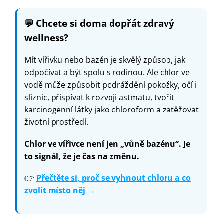
💬
Chcete si doma dopřát zdravý
wellness?
Mít vířivku nebo bazén je skvělý způsob, jak
odpočívat a být spolu s rodinou. Ale chlor ve
vodě může způsobit podráždění pokožky, očí i
sliznic, přispívat k rozvoji astmatu, tvořit
karcinogenní látky jako chloroform a zatěžovat
životní prostředí.
Chlor ve vířivce není jen „vůně bazénu“. Je
to signál, že je čas na změnu.
👉
Přečtěte si, proč se vyhnout chloru a co
zvolit místo něj →