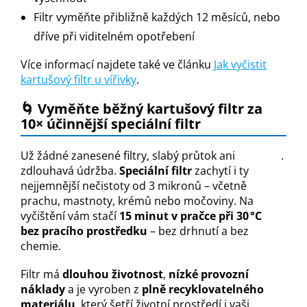
Filtr vyměňte přibližně každých 12 měsíců, nebo
dříve při viditelném opotřebení
Více informací najdete také ve článku
Jak vyčistit
kartušový filtr u vířivky
.
🌀 Vyměňte běžný kartušový filtr za
10× účinnější speciální filtr
Už žádné zanesené filtry, slabý průtok ani
.
zdlouhavá údržba.
Speciální filtr
zachytí i ty
nejjemnější nečistoty od 3 mikronů – včetně
prachu, mastnoty, krémů nebo močoviny. Na
vyčištění vám stačí
15 minut v pračce při 30 °C
bez pracího prostředku
– bez drhnutí a bez
chemie.
Filtr má
dlouhou životnost
,
nízké provozní
náklady
a je vyroben z
plně recyklovatelného
materiálu
, který šetří životní prostředí i vaši