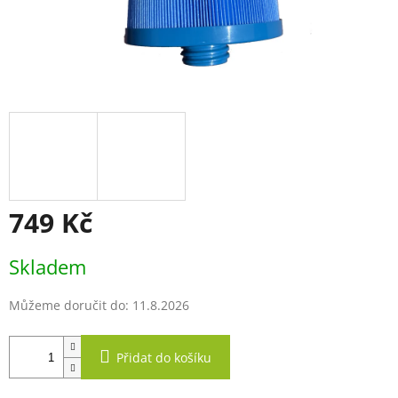
749 Kč
Měrná
Skladem
cena:
Můžeme doručit do:
11.8.2026
Přidat do košíku