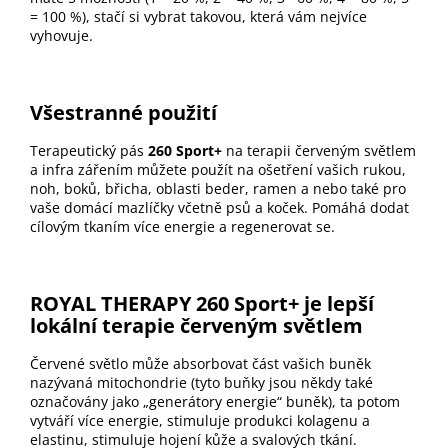
= 100 %), stačí si vybrat takovou, která vám nejvíce
vyhovuje.
Všestranné použití
Terapeutický pás
260 Sport+
na terapii červeným světlem
a infra zářením můžete použít na ošetření vašich rukou,
noh, boků, břicha, oblasti beder, ramen a nebo také pro
vaše domácí mazlíčky včetně psů a koček. Pomáhá dodat
cílovým tkaním více energie a regenerovat se.
ROYAL THERAPY 260 Sport+ je lepší
lokální terapie červeným světlem
Červené světlo může absorbovat část vašich buněk
nazývaná mitochondrie (tyto buňky jsou někdy také
označovány jako „generátory energie“ buněk), ta potom
vytváří více energie, stimuluje produkci kolagenu a
elastinu, stimuluje hojení kůže a svalových tkání.