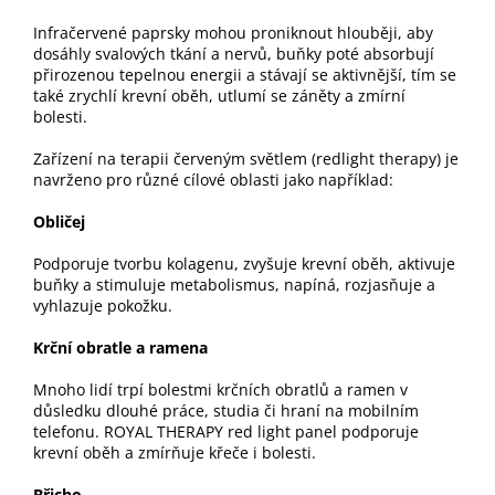
Infračervené paprsky mohou proniknout hlouběji, aby
dosáhly svalových tkání a nervů, buňky poté absorbují
přirozenou tepelnou energii a stávají se aktivnější, tím se
také zrychlí krevní oběh, utlumí se záněty a zmírní
bolesti.
Zařízení na terapii červeným světlem (redlight therapy) je
navrženo pro různé cílové oblasti jako například:
Obličej
Podporuje tvorbu kolagenu, zvyšuje krevní oběh, aktivuje
buňky a stimuluje metabolismus, napíná, rozjasňuje a
vyhlazuje pokožku.
Krční obratle a ramena
Mnoho lidí trpí bolestmi krčních obratlů a ramen v
důsledku dlouhé práce, studia či hraní na mobilním
telefonu. ROYAL THERAPY red light panel podporuje
krevní oběh a zmírňuje křeče i bolesti.
Břicho