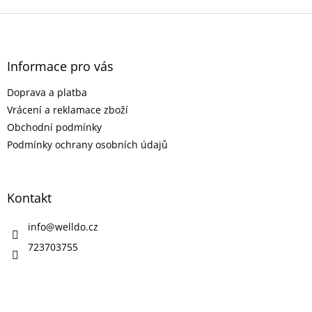
Z
á
p
a
Informace pro vás
t
Doprava a platba
í
Vrácení a reklamace zboží
Obchodní podmínky
Podmínky ochrany osobních údajů
Kontakt
info
@
welldo.cz
723703755