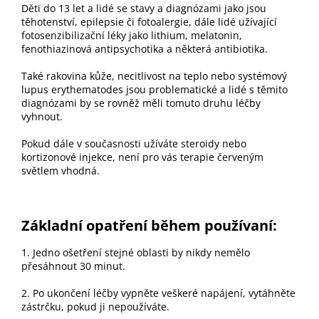
Děti do 13 let a lidé se stavy a diagnózami jako jsou
těhotenství, epilepsie či fotoalergie, dále lidé užívající
fotosenzibilizační léky jako lithium, melatonin,
fenothiazinová antipsychotika a některá antibiotika.
Také rakovina kůže, necitlivost na teplo nebo systémový
lupus erythematodes jsou problematické a lidé s těmito
diagnózami by se rovněž měli tomuto druhu léčby
vyhnout.
Pokud dále v současnosti užíváte steroidy nebo
kortizonové injekce, není pro vás terapie červeným
světlem vhodná.
Základní opatření během používaní:
1. Jedno ošetření stejné oblasti by nikdy nemělo
přesáhnout 30 minut.
2. Po ukončení léčby vypněte veškeré napájení, vytáhněte
zástrčku, pokud ji nepoužíváte.