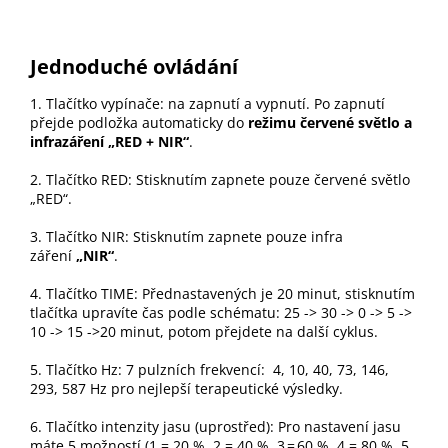
Jednoduché ovládání
1. Tlačítko vypínače: na zapnutí a vypnutí. Po zapnutí
přejde podložka automaticky do
režimu červené světlo a
infrazáření „RED + NIR“
.
2. Tlačítko RED: Stisknutím zapnete pouze červené světlo
„RED“.
3. Tlačítko NIR: Stisknutím zapnete pouze infra
záření
„NIR“
.
4. Tlačítko TIME: Přednastavených je 20 minut, stisknutím
tlačítka upravíte čas podle schématu: 25 -> 30 -> 0 -> 5 ->
10 -> 15 ->20 minut, potom přejdete na další cyklus.
5. Tlačítko Hz: 7 pulzních frekvencí: 4, 10, 40, 73, 146,
293, 587 Hz pro nejlepší terapeutické výsledky.
6. Tlačítko intenzity jasu (uprostřed): Pro nastavení jasu
máte 5 možností (1 = 20 %, 2 = 40 %, 3 = 60 %, 4 = 80 %, 5