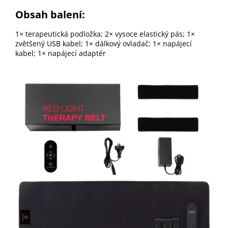
Obsah balení:
1× terapeutická podložka;
2× vysoce elastický pás;
1×
zvětšený USB kabel;
1× dálkový ovladač;
1× napájecí
kabel;
1× napájecí adaptér