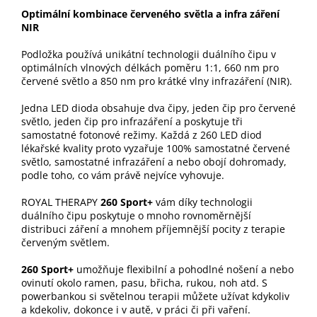
Optimální kombinace červeného světla a infra záření
NIR
Podložka používá unikátní technologii duálního čipu v
optimálních vlnových délkách poměru 1:1, 660 nm pro
červené světlo a 850 nm pro krátké vlny infrazáření (NIR).
Jedna LED dioda obsahuje dva čipy, jeden čip pro červené
světlo, jeden čip pro infrazáření a poskytuje tři
samostatné fotonové režimy. Každá z 260 LED diod
lékařské kvality proto vyzařuje 100% samostatné červené
světlo, samostatné infrazáření a nebo obojí dohromady,
podle toho, co vám právě nejvíce vyhovuje.
ROYAL THERAPY
260 Sport+
vám díky technologii
duálního čipu poskytuje o mnoho rovnoměrnější
distribuci záření a mnohem příjemnější pocity z terapie
červeným světlem.
260 Sport+
umožňuje flexibilní a pohodlné nošení a nebo
ovinutí okolo ramen, pasu, břicha, rukou, noh atd. S
powerbankou si světelnou terapii můžete užívat kdykoliv
a kdekoliv, dokonce i v autě, v práci či při vaření.