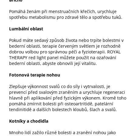
Pomáhá ženám při menstruačních křečích, urychluje
spotřebu metabolismu pro zdravé tělo a spotřebu tuků.
Lumbální oblast
Pokud máte sedavý způsob života nebo trpíte bolestmi v
bederní oblasti, terapie červeným světlem je rozhodně
dobrou volbou pro správnou péči a fyzioterapii. ROYAL
THERAPY red light panel můžete použít na ozařování
bederní oblasti, abyste obnovili její vitalitu.
Fotonová terapie nohou
Zlepšuje výkonnost svalů co do síly i vytrvalosti, je
prevencí před svalovým zraněním a urychluje regeneraci
hlavně při aplikování před fyzickým výkonem. Kromě toho
pomáhá zmírnit bolesti při osteoartritidě, patelární
tendinitidě a dalších bolestech kloubů, šlach a svalů.
Kotníky a chodidla
Mnoho lidí zažilo různé bolesti a zranění nohou jako