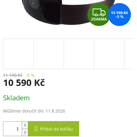
Z
11 190 Kč
–5 %
ZDARMA
D
A
R
M
A
11 190 Kč
–5 %
10 590 Kč
Měrná
Skladem
cena:
Můžeme doručit do:
11.8.2026
Přidat do košíku