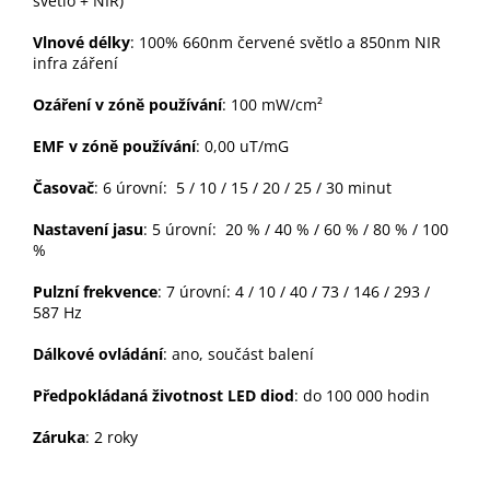
světlo + NIR)
Vlnové délky
: 100% 660nm červené světlo a 850nm NIR
infra záření
Ozáření v zóně používání
: 100 mW/cm²
EMF v zóně používání
: 0,00 uT/mG
Časovač
: 6 úrovní: 5 / 10 / 15 / 20 / 25 / 30 minut
Nastavení jasu
: 5 úrovní: 20 % / 40 % / 60 % / 80 % / 100
%
Pulzní frekvence
: 7 úrovní: 4 / 10 / 40 / 73 / 146 / 293 /
587 Hz
Dálkové ovládání
: ano, součást balení
Předpokládaná životnost LED diod
: do 100 000 hodin
Záruka
: 2 roky