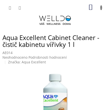
Přejít
NÁKUP
na
obsah
KOŠÍK
Aqua Excellent Cabinet Cleaner -
čistič kabinetu vířivky 1 l
AE014
Průměrné
Neohodnoceno
Podrobnosti hodnocení
hodnocení
Značka:
Aqua Excellent
produktu
je
0,0
z
5
hvězdiček.