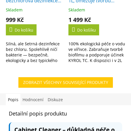
bezchlorová dezinfekce
1L, omezuje tvorbu
vody
biofilmu
Skladem
Skladem
Průměrné
Průměrné
hodnocení
hodnocení
999 Kč
1 499 Kč
produktu
produktu
je
je
Do košíku
Do košíku
5,0
5,0
z
z
Silná, ale šetrná dezinfekce
100% ekologická péče o vodu
5
5
bez chloru. Spolehlivě ničí
ve vířivce. Zabraňuje tvorbě
hvězdiček.
hvězdiček.
bakterie — bezpečně,
biofilmu a podporuje účinek
ekologicky a bez typického
KYROL TC. K dispozici i v 2L
zápachu. K dispozici i ve
variantě.
výhodném 5L balení.
ZOBRAZIT VŠECHNY SOUVISEJÍCÍ PRODUKTY
Popis
Hodnocení
Diskuze
Detailní popis produktu
Cabinet Cleaner – důkladná péče o