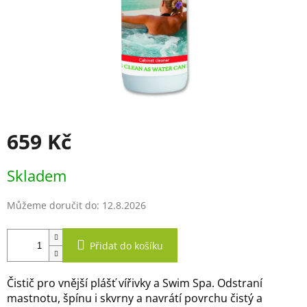
659 Kč
Měrná
Skladem
cena:
Můžeme doručit do:
12.8.2026
Přidat do košíku
Čistič pro vnější plášť vířivky a Swim Spa. Odstraní
mastnotu, špínu i skvrny a navrátí povrchu čistý a