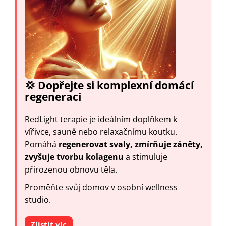
💢 Dopřejte si komplexní domácí
regeneraci
RedLight terapie je ideálním doplňkem k
vířivce, sauně nebo relaxačnímu koutku.
Pomáhá
regenerovat svaly, zmírňuje záněty,
zvyšuje tvorbu kolagenu
a stimuluje
přirozenou obnovu těla.
Proměňte svůj domov v osobní wellness
studio.
Zjistit víc