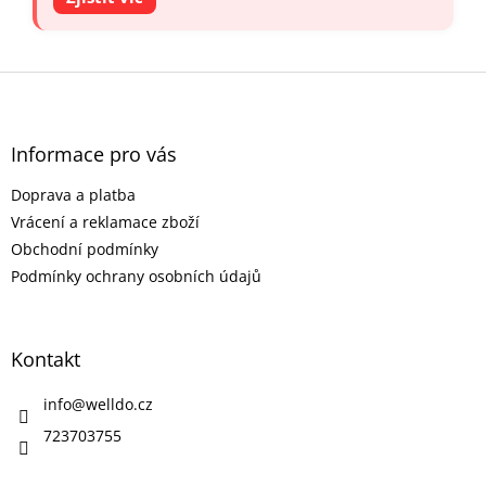
Z
á
p
a
Informace pro vás
t
Doprava a platba
í
Vrácení a reklamace zboží
Obchodní podmínky
Podmínky ochrany osobních údajů
Kontakt
info
@
welldo.cz
723703755