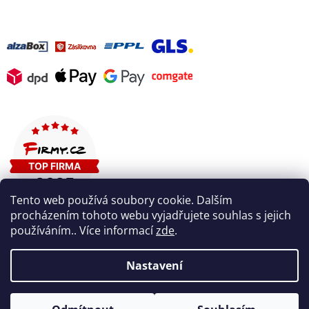
Tento web používá soubory cookie. Dalším
procházením tohoto webu vyjadřujete souhlas s jejich
používáním.. Více informací
zde
.
Nastavení
Vytvořil Shoptet
V pátek 7. 8. máme firemní dovolenou. V případě potřeby nám
napište na info@welldo.cz nebo do chatovacího okna na našich