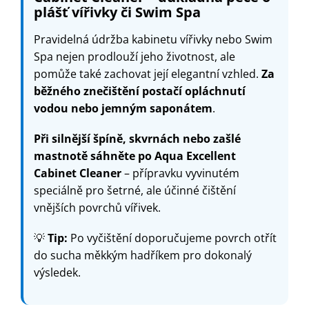
plášť vířivky či Swim Spa
Pravidelná údržba kabinetu vířivky nebo Swim
Spa nejen prodlouží jeho životnost, ale
pomůže také zachovat její elegantní vzhled.
Za
běžného znečištění postačí opláchnutí
vodou nebo jemným saponátem
.
Při silnější špíně, skvrnách nebo zašlé
mastnotě sáhněte po
Aqua Excellent
Cabinet Cleaner
– přípravku vyvinutém
speciálně pro šetrné, ale účinné čištění
vnějších povrchů vířivek.
💡
Tip:
Po vyčištění doporučujeme povrch otřít
do sucha měkkým hadříkem pro dokonalý
výsledek.