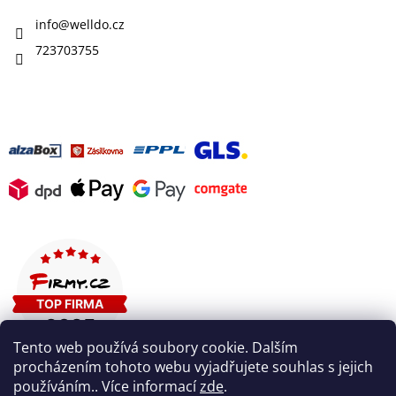
info
@
welldo.cz
723703755
Tento web používá soubory cookie. Dalším
procházením tohoto webu vyjadřujete souhlas s jejich
používáním.. Více informací
zde
.