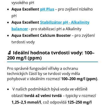
vysokého pH
Aqua Excellent
pH Plus
– pro zvýšení nízkého
pH
Aqua Excellent
Stabilizátor pH - Alkalinity
balancer
- pro stabilizaci pH a Alkalinity
Aqua Excellent Calcium Booster
– pro zvýšení
tvrdosti vody
🔬 Ideální hodnota tvrdosti vody: 100–
200 mg/l (ppm)
Pro správné fungování vířivky a ochranu
technických částí by se tvrdost vody měla
pohybovat v ideálním rozmezí
100–200 mg/l (ppm)
.
V našich podmínkách bývá voda ve většině
oblastí
tvrdá až velmi tvrdá
– typicky v rozmezí
1,25–2,5 mmol/l
, což odpovídá
125–250 mg/l