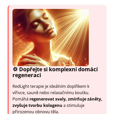
💢 Dopřejte si komplexní domácí
regeneraci
RedLight terapie je ideálním doplňkem k
vířivce, sauně nebo relaxačnímu koutku.
Pomáhá
regenerovat svaly, zmírňuje záněty,
zvyšuje tvorbu kolagenu
a stimuluje
přirozenou obnovu těla.