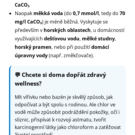
CaCO₃
Naopak
měkká voda
(do
0,7 mmol/l
, tedy do
70
mg/l CaCO₃
) je méně běžná. Vyskytuje se
především v
horských oblastech
, u domácností
využívajících
dešťovou vodu
,
mělké studny
,
horský pramen
, nebo při použití
domácí
úpravny vody
(např. změkčovače).
💬
Chcete si doma dopřát zdravý
wellness?
Mít vířivku nebo bazén je skvělý způsob, jak
odpočívat a být spolu s rodinou. Ale chlor ve
vodě může způsobit podráždění pokožky, očí i
sliznic, přispívat k rozvoji astmatu, tvořit
karcinogenní látky jako chloroform a zatěžovat
životní prostředí.