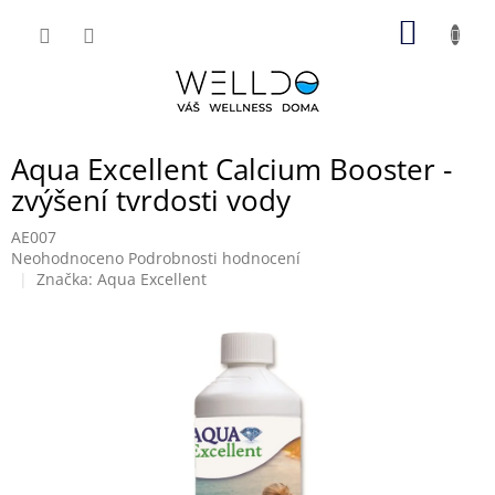
Přejít
NÁKUP
na
obsah
KOŠÍK
Aqua Excellent Calcium Booster -
zvýšení tvrdosti vody
AE007
Průměrné
Neohodnoceno
Podrobnosti hodnocení
hodnocení
Značka:
Aqua Excellent
produktu
je
0,0
z
5
hvězdiček.