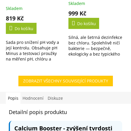
proužky
vody
Skladem
Průměrné
Skladem
hodnocení
999 Kč
produktu
819 Kč
je
Do košíku
5,0
Do košíku
z
Silná, ale šetrná dezinfekce
5
Sada pro snížení pH vody a
bez chloru. Spolehlivě ničí
hvězdiček.
její kontrolu. Obsahuje pH
bakterie — bezpečně,
Minus a testovací proužky
ekologicky a bez typického
na měření pH, chlóru a
zápachu. K dispozici i ve
alkalinity. Výhodné balení.
výhodném 5L balení.
ZOBRAZIT VŠECHNY SOUVISEJÍCÍ PRODUKTY
Popis
Hodnocení
Diskuze
Detailní popis produktu
Calcium Booster - zvýšení tvrdosti