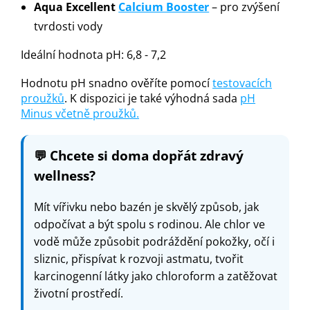
Aqua Excellent
Calcium Booster
– pro zvýšení
tvrdosti vody
Ideální hodnota pH: 6,8 - 7,2
Hodnotu pH snadno ověříte pomocí
testovacích
proužků
. K dispozici je také výhodná sada
pH
Minus včetně proužků.
💬
Chcete si doma dopřát zdravý
wellness?
Mít vířivku nebo bazén je skvělý způsob, jak
odpočívat a být spolu s rodinou. Ale chlor ve
vodě může způsobit podráždění pokožky, očí i
sliznic, přispívat k rozvoji astmatu, tvořit
karcinogenní látky jako chloroform a zatěžovat
životní prostředí.