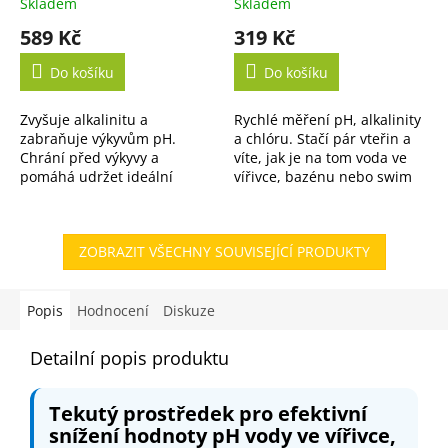
Skladem
Skladem
589 Kč
319 Kč
Do košíku
Do košíku
Zvyšuje alkalinitu a
Rychlé měření pH, alkalinity
zabraňuje výkyvům pH.
a chlóru. Stačí pár vteřin a
Chrání před výkyvy a
víte, jak je na tom voda ve
pomáhá udržet ideální
vířivce, bazénu nebo swim
rovnováhu vody po delší
spa.
dobu.
ZOBRAZIT VŠECHNY SOUVISEJÍCÍ PRODUKTY
Popis
Hodnocení
Diskuze
Detailní popis produktu
Tekutý prostředek pro efektivní
snížení hodnoty pH vody ve vířivce,