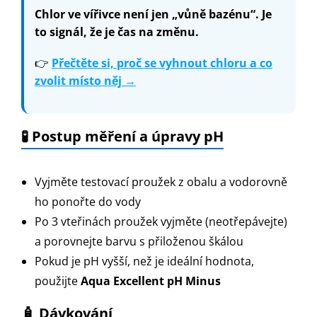
Chlor ve vířivce není jen „vůně bazénu“. Je
to signál, že je čas na změnu.
👉
Přečtěte si, proč se vyhnout chloru a co
zvolit místo něj →
🧪 Postup měření a úpravy pH
Vyjměte testovací proužek z obalu a vodorovně
ho ponořte do vody
Po 3 vteřinách proužek vyjměte (neotřepávejte)
a porovnejte barvu s přiloženou škálou
Pokud je pH vyšší, než je ideální hodnota,
použijte
Aqua Excellent pH Minus
🧴 Dávkování