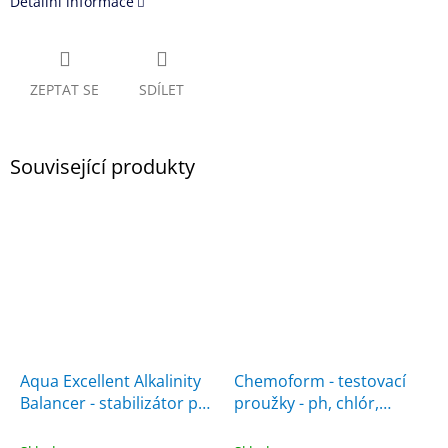
Detailní informace
ZEPTAT SE
SDÍLET
Související produkty
Aqua Excellent Alkalinity
Chemoform - testovací
Balancer - stabilizátor pH
proužky - ph, chlór,
1 l
alkalinita 50 ks v balení