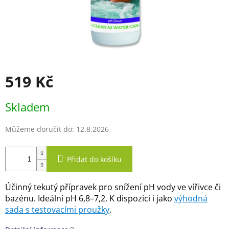
519 Kč
Měrná
Skladem
cena:
Můžeme doručit do:
12.8.2026
Přidat do košíku
Účinný tekutý přípravek pro snížení pH vody ve vířivce či
bazénu. Ideální pH 6,8–7,2. K dispozici i jako
výhodná
sada s testovacími proužky
.