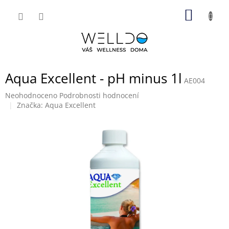
Přejít
NÁKUP
na
obsah
KOŠÍK
Aqua Excellent - pH minus 1l
AE004
Průměrné
Neohodnoceno
Podrobnosti hodnocení
hodnocení
Značka:
Aqua Excellent
produktu
je
0,0
z
5
hvězdiček.