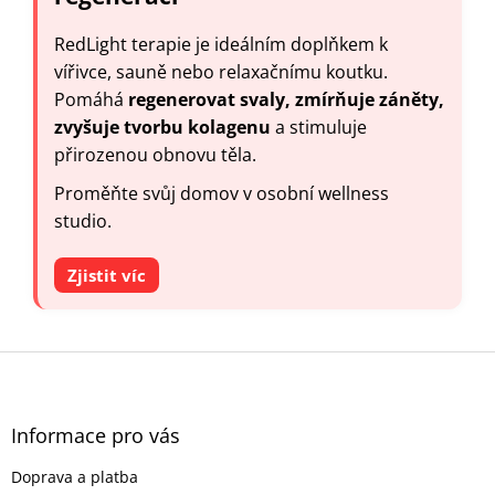
RedLight terapie je ideálním doplňkem k
vířivce, sauně nebo relaxačnímu koutku.
Pomáhá
regenerovat svaly, zmírňuje záněty,
zvyšuje tvorbu kolagenu
a stimuluje
přirozenou obnovu těla.
Proměňte svůj domov v osobní wellness
studio.
Zjistit víc
Z
á
p
a
Informace pro vás
t
Doprava a platba
í