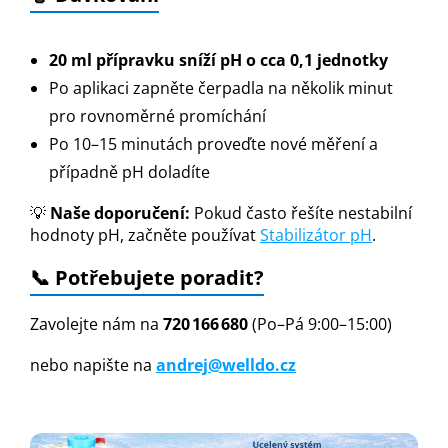
20 ml přípravku sníží pH o cca 0,1 jednotky
Po aplikaci zapněte čerpadla na několik minut
pro rovnoměrné promíchání
Po 10–15 minutách proveďte nové měření a
případně pH doladíte
💡
Naše doporučení:
Pokud často řešíte nestabilní
hodnoty pH, začněte používat
Stabilizátor pH
.
📞 Potřebujete poradit?
Zavolejte nám na
720 166 680
(Po–Pá 9:00–15:00)
nebo napište na
andrej@welldo.cz