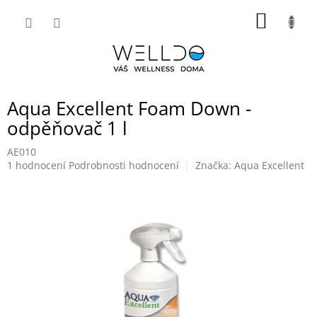
Přejít
NÁKUP
na
obsah
KOŠÍK
Aqua Excellent Foam Down -
odpěňovač 1 l
AE010
Průměrné
1 hodnocení
Podrobnosti hodnocení
Značka:
Aqua Excellent
hodnocení
produktu
je
5,0
z
5
hvězdiček.