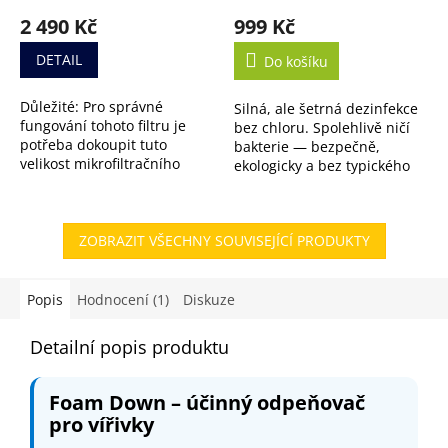
hodnocení
hodnocení
2 490 Kč
999 Kč
produktu
produktu
je
je
DETAIL
Do košíku
5,0
5,0
z
z
Důležité: Pro správné
Silná, ale šetrná dezinfekce
5
5
fungování tohoto filtru je
bez chloru. Spolehlivě ničí
hvězdiček.
hvězdiček.
potřeba dokoupit tuto
bakterie — bezpečně,
velikost mikrofiltračního
ekologicky a bez typického
média. Nejste si jistí, jestli je
zápachu. K dispozici i ve
filtr vhodný pro vaši vířivku?
výhodném 5L balení.
Nevadí....
ZOBRAZIT VŠECHNY SOUVISEJÍCÍ PRODUKTY
Popis
Hodnocení (1)
Diskuze
Detailní popis produktu
Foam Down – účinný odpeňovač
pro vířivky