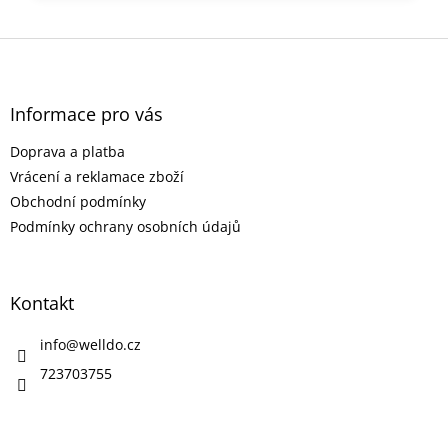
Z
á
p
a
Informace pro vás
t
Doprava a platba
í
Vrácení a reklamace zboží
Obchodní podmínky
Podmínky ochrany osobních údajů
Kontakt
info
@
welldo.cz
723703755