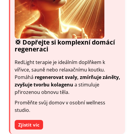
💢 Dopřejte si komplexní domácí
regeneraci
RedLight terapie je ideálním doplňkem k
vířivce, sauně nebo relaxačnímu koutku.
Pomáhá
regenerovat svaly, zmírňuje záněty,
zvyšuje tvorbu kolagenu
a stimuluje
přirozenou obnovu těla.
Proměňte svůj domov v osobní wellness
studio.
Zjistit víc