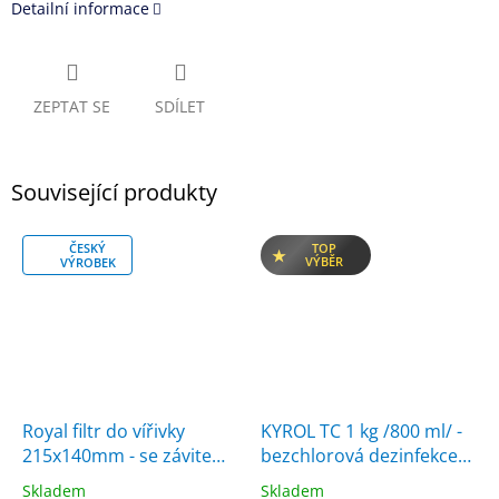
Detailní informace
ZEPTAT SE
SDÍLET
Související produkty
ČESKÝ
TOP
VÝBĚR
VÝROBEK
Royal filtr do vířivky
KYROL TC 1 kg /800 ml/ -
215x140mm - se závitem,
bezchlorová dezinfekce
náhrada za filtr SC714
vody
Skladem
Skladem
Průměrné
Průměrné