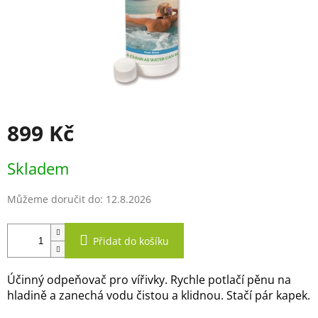
899 Kč
Měrná
Skladem
cena:
Můžeme doručit do:
12.8.2026
Přidat do košíku
Účinný odpeňovač pro vířivky. Rychle potlačí pěnu na
hladině a zanechá vodu čistou a klidnou. Stačí pár kapek.