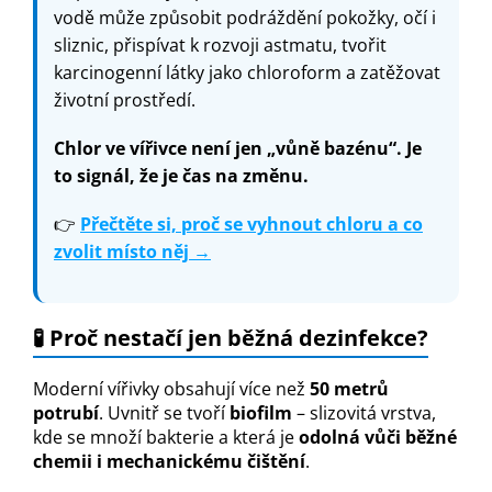
vodě může způsobit podráždění pokožky, očí i
sliznic, přispívat k rozvoji astmatu, tvořit
karcinogenní látky jako chloroform a zatěžovat
životní prostředí.
Chlor ve vířivce není jen „vůně bazénu“. Je
to signál, že je čas na změnu.
👉
Přečtěte si, proč se vyhnout chloru a co
zvolit místo něj →
🧪 Proč nestačí jen běžná dezinfekce?
Moderní vířivky obsahují více než
50 metrů
potrubí
. Uvnitř se tvoří
biofilm
– slizovitá vrstva,
kde se množí bakterie a která je
odolná vůči běžné
chemii i mechanickému čištění
.