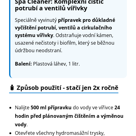
Spa Cleaner: Komplexní čistič
potrubí a ventilů vířivky
Speciálně vyvinutý
přípravek pro důkladné
vyčištění potrubí, ventilů a cirkulačního
systému vířivky
. Odstraňuje vodní kámen,
usazené nečistoty i biofilm, který se běžnou
údržbou neodstraní.
Balení:
Plastová láhev, 1 litr.
🧴 Způsob použití - stačí jen 2x ročně
Nalijte
500 ml přípravku
do vody ve vířivce
24
hodin před plánovaným čištěním a výměnou
vody
.
Otevřete všechny hydromasážní trysky,