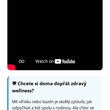
💬
Chcete si doma dopřát zdravý
wellness?
Mít vířivku nebo bazén je skvělý způsob, jak
odpočívat a být spolu s rodinou. Ale chlor ve