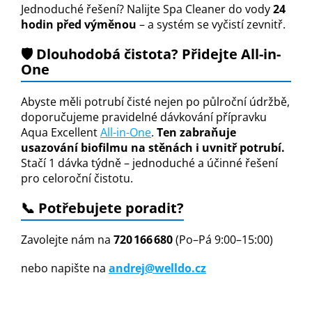
Jednoduché řešení? Nalijte Spa Cleaner do vody
24
hodin před výměnou
– a systém se vyčistí zevnitř.
🛡️ Dlouhodobá čistota? Přidejte All-in-
One
Abyste měli potrubí čisté nejen po půlroční údržbě,
doporučujeme pravidelné dávkování přípravku
Aqua Excellent
All-in-One
.
Ten zabraňuje
usazování biofilmu na stěnách i uvnitř potrubí.
Stačí 1 dávka týdně – jednoduché a účinné řešení
pro celoroční čistotu.
📞 Potřebujete poradit?
Zavolejte nám na
720 166 680
(Po–Pá 9:00–15:00)
nebo napište na
andrej@welldo.cz