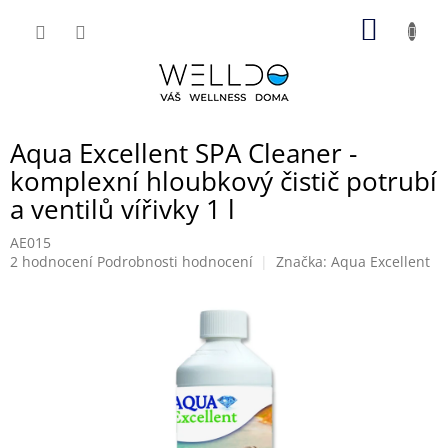
Přejít
NÁKUP
na
obsah
KOŠÍK
Aqua Excellent SPA Cleaner -
komplexní hloubkový čistič potrubí
a ventilů vířivky 1 l
AE015
Průměrné
2 hodnocení
Podrobnosti hodnocení
Značka:
Aqua Excellent
hodnocení
produktu
je
5,0
z
5
hvězdiček.