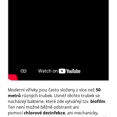
Moderní vířivky jsou často složeny z více než
50
metrů
různých trubek. Uvnitř těchto trubek se
nacházejí bakterie, které zde vytvářejí tzv.
biofilm
.
Ten není možné běžně odstranit ani
pomocí
chlorové dezinfekce
, ani mechanicky,