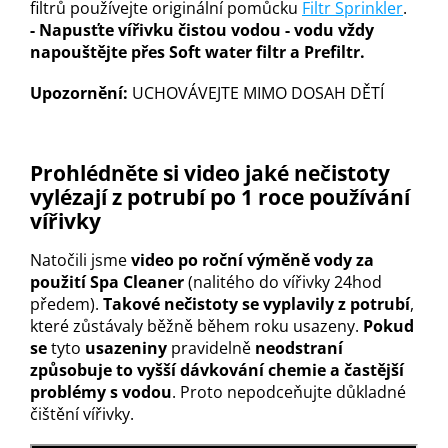
filtrů používejte originální pomůcku
Filtr Sprinkler
.
- Napusťte vířivku čistou vodou - vodu vždy
napouštějte přes Soft water filtr a Prefiltr.
Upozornění:
UCHOVÁVEJTE MIMO DOSAH DĚTÍ
Prohlédněte si video jaké nečistoty
vylézají z potrubí po 1 roce používání
vířivky
Natočili jsme
video po roční výměně vody za
použití Spa Cleaner
(nalitého do vířivky 24hod
předem).
Takové nečistoty se vyplavily z potrubí
,
které zůstávaly běžně během roku usazeny.
Pokud
se
tyto
usazeniny
pravidelně
neodstraní
způsobuje to vyšší dávkování chemie a častější
problémy s vodou
. Proto nepodceňujte důkladné
čištění vířivky.