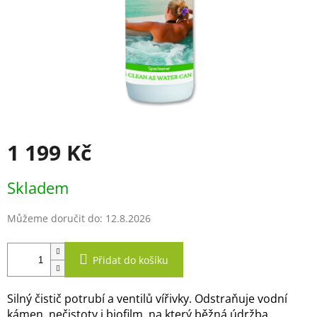
1 199 Kč
Měrná
Skladem
cena:
Můžeme doručit do:
12.8.2026
Přidat do košíku
Silný čistič potrubí a ventilů vířivky. Odstraňuje vodní
kámen, nečistoty i biofilm, na který běžná údržba