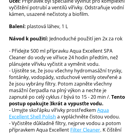
Účel:
Přípravek byl speciálně vyvinut pro komplexní
vyčištění potrubí a ventilů vířivky. Odstraňuje vodní
kámen, usazené nečistoty a biofilm.
Balení:
plastová láhev, 1 L
Návod k použití:
Jednoduché použití jen 2x za rok
- Přidejte 500 ml přípravku Aqua Excellent SPA
Cleaner do vody ve vířivce 24 hodin předtím, než
plánujete vířivku vyčistit a vyměnit vodu.
- Ujistěte se, že jsou všechny hydromasážní trysky,
fontánky, vodopády, vzduchové ventily otevřené a
že jsou vybrány filtry. Potom zapněte všechny
masážní čerpadla na plný výkon a nechte je
zapnuté po celý cyklus / bývá to 15 - 20 min /.
Tento
postup opakujte 3krát a vypusťte vodu.
- Umyjte skořápku vířivky prostředkem
Aqua
Excellent Shell Polish
a vypláchněte čistou vodou.
- Vyčistěte důkladně filtry, nejprve vodou a potom
přípravkem Aqua Excellent
Filter Cleaner
. K čištění