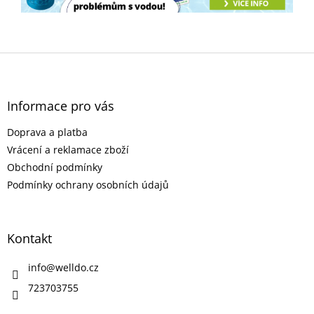
Z
á
p
a
Informace pro vás
t
Doprava a platba
í
Vrácení a reklamace zboží
Obchodní podmínky
Podmínky ochrany osobních údajů
Kontakt
info
@
welldo.cz
723703755