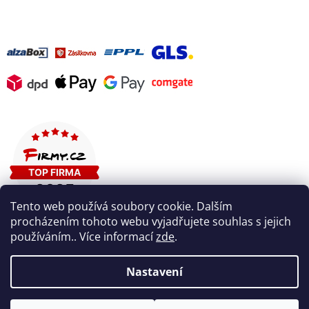
Tento web používá soubory cookie. Dalším
procházením tohoto webu vyjadřujete souhlas s jejich
používáním.. Více informací
zde
.
Nastavení
Vytvořil Shoptet
V pátek 7. 8. máme firemní dovolenou. V případě potřeby nám