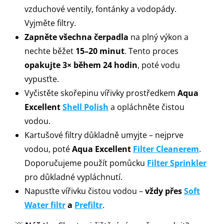
vzduchové ventily, fontánky a vodopády.
Vyjměte filtry.
Zapněte všechna čerpadla
na plný výkon a
nechte běžet
15–20 minut
. Tento proces
opakujte 3× během 24 hodin
, poté vodu
vypusťte.
Vyčistěte skořepinu vířivky prostředkem
Aqua
Excellent
Shell Polish
a opláchněte čistou
vodou.
Kartušové filtry důkladně umyjte – nejprve
vodou, poté
Aqua Excellent
Filter Cleanerem
.
Doporučujeme použít pomůcku
Filter Sprinkler
pro důkladné vypláchnutí.
Napusťte vířivku čistou vodou –
vždy přes
Soft
Water filtr
a
Prefiltr
.