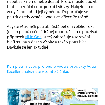
neboť se k němu nelze dostat. Proto musíte použít
tento speciální čistič potrubí vířivky. Nalijete ho do
vody 24hod před její výměnou. Doporučuje se
použít a tedy vyměnit vodu ve vířivce 2x ročně.
Abyste však měli potrubí čistá během celého roku
(nejen po půlroční údržbě) doporučujeme používat
přípravek
All in One
, který zabraňuje usazování
biofilmu na stěnách vířivky a také v potrubích.
Dávkuje se jen 1x týdně.
Kompletní návod pro péči o vodu s produkty Aqua
Excellent naleznete v tomto článku.