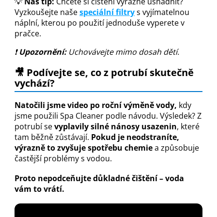
💡
Náš tip:
Chcete si čištění výrazně usnadnit?
Vyzkoušejte naše
speciální filtry
s vyjímatelnou
náplní, kterou po použití jednoduše vyperete v
pračce.
❗
Upozornění:
Uchovávejte mimo dosah dětí.
🎥 Podívejte se, co z potrubí skutečně
vychází?
Natočili jsme video po roční výměně vody,
kdy
jsme použili Spa Cleaner podle návodu. Výsledek? Z
potrubí se
vyplavily silné nánosy usazenin
, které
tam běžně zůstávají.
Pokud je neodstraníte,
výrazně to zvyšuje spotřebu chemie
a způsobuje
častější problémy s vodou.
Proto nepodceňujte důkladné čištění – voda
vám to vrátí.