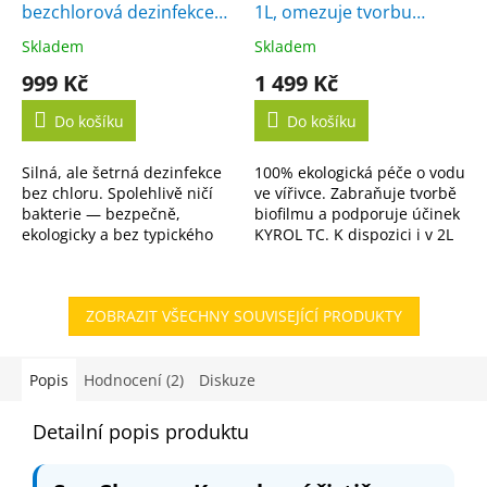
bezchlorová dezinfekce
1L, omezuje tvorbu
vody
biofilmu
Skladem
Skladem
Průměrné
Průměrné
hodnocení
hodnocení
999 Kč
1 499 Kč
produktu
produktu
je
je
Do košíku
Do košíku
5,0
5,0
z
z
Silná, ale šetrná dezinfekce
100% ekologická péče o vodu
5
5
bez chloru. Spolehlivě ničí
ve vířivce. Zabraňuje tvorbě
hvězdiček.
hvězdiček.
bakterie — bezpečně,
biofilmu a podporuje účinek
ekologicky a bez typického
KYROL TC. K dispozici i v 2L
zápachu. K dispozici i ve
variantě.
výhodném 5L balení.
ZOBRAZIT VŠECHNY SOUVISEJÍCÍ PRODUKTY
Popis
Hodnocení (2)
Diskuze
Detailní popis produktu