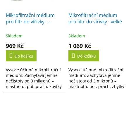
Mikrofiltrační médium
Mikrofiltrační médium
pro filtr do vířivky -
pro filtr do vířivky - velké
střední
Skladem
Skladem
969 Kč
1 069 Kč
Do košíku
Do košíku
Vysoce účinné mikrofiltrační
Vysoce účinné mikrofiltrační
médium: Zachytává jemné
médium: Zachytává jemné
nečistoty od 3 mikronů –
nečistoty od 3 mikronů –
mastnotu, pot, prach, zbytky
mastnotu, pot, prach, zbytky
kosmetiky i organické
kosmetiky i organické
nečistoty z vody. Opakované
nečistoty z vody. Opakované
použití: Médium...
použití: Médium...