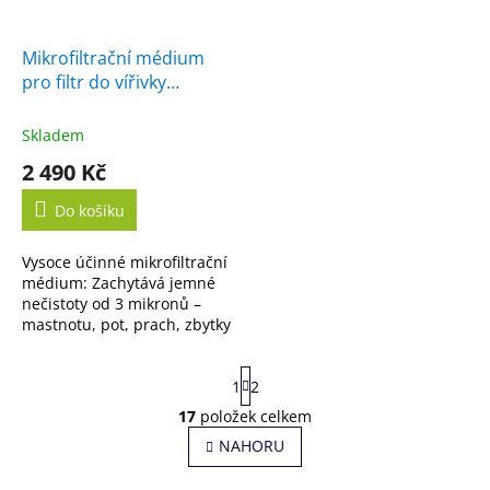
Mikrofiltrační médium
pro filtr do vířivky
Sundance
Skladem
2 490 Kč
Do košíku
Vysoce účinné mikrofiltrační
médium: Zachytává jemné
nečistoty od 3 mikronů –
mastnotu, pot, prach, zbytky
kosmetiky i organické
nečistoty z vody. Opakované
S
1
2
použití: Médium...
t
r
17
položek celkem
O
á
v
NAHORU
n
l
k
o
á