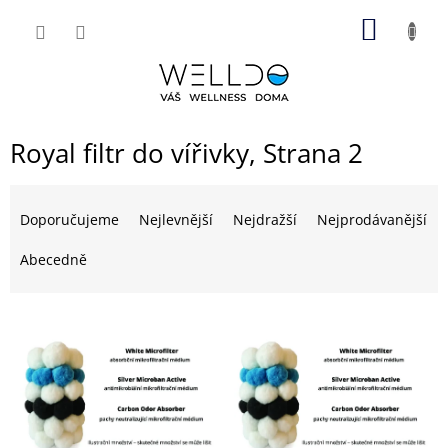
Přejít
NÁKUP
na
obsah
KOŠÍK
Royal filtr do vířivky
, Strana 2
Ř
a
Doporučujeme
Nejlevnější
Nejdražší
Nejprodávanější
z
e
Abecedně
n
í
V
p
ý
r
p
o
i
d
s
u
p
k