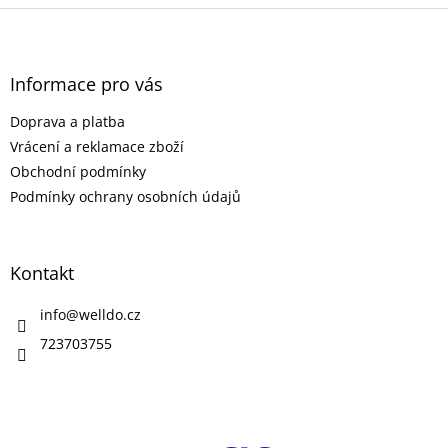
v
Z
d
á
a
á
n
c
p
í
í
a
Informace pro vás
p
t
r
Doprava a platba
í
v
Vrácení a reklamace zboží
k
y
Obchodní podmínky
v
Podmínky ochrany osobních údajů
ý
p
i
s
Kontakt
u
info
@
welldo.cz
723703755