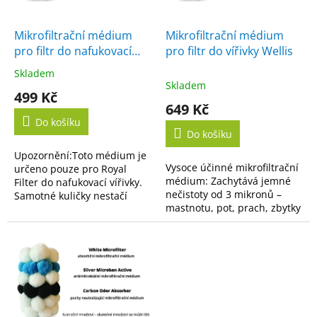
r
t
o
ů
d
Mikrofiltrační médium
Mikrofiltrační médium
u
pro filtr do nafukovací
pro filtr do vířivky Wellis
k
vířivky
Skladem
Průměrné
t
Skladem
hodnocení
499 Kč
ů
produktu
649 Kč
je
Do košíku
5,0
Do košíku
z
Upozornění:Toto médium je
5
Vysoce účinné mikrofiltrační
určeno pouze pro Royal
hvězdiček.
médium: Zachytává jemné
Filter do nafukovací vířivky.
nečistoty od 3 mikronů –
Samotné kuličky nestačí
mastnotu, pot, prach, zbytky
vložit do původní malé
kosmetiky i organické
nádoby po kartušovém filtru
nečistoty z vody. Opakované
– nevejde se do ní...
použití: Médium...