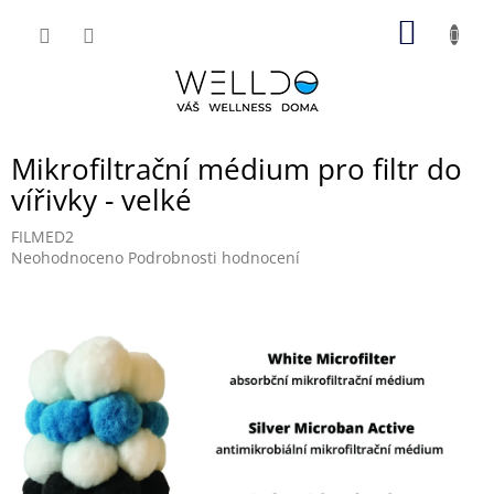
Přejít
NÁKUP
na
obsah
KOŠÍK
Mikrofiltrační médium pro filtr do
vířivky - velké
FILMED2
Průměrné
Neohodnoceno
Podrobnosti hodnocení
hodnocení
produktu
je
0,0
z
5
hvězdiček.