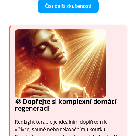
Číst další zkušenosti
💢 Dopřejte si komplexní domácí
regeneraci
RedLight terapie je ideálním doplňkem k
vířivce, sauně nebo relaxačnímu koutku.