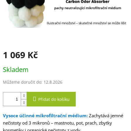
1 069 Kč
Měrná
Skladem
cena:
Můžeme doručit do:
12.8.2026
Přidat do košíku
Vysoce účinné mikrofiltrační médium:
Zachytává jemné
nečistoty od 3 mikronů – mastnotu, pot, prach, zbytky
kosmetiky i organické nečistoty z vody.