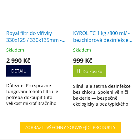
Royal filtr do vířivky
KYROL TC 1 kg /800 ml/ -
330x125 / 330x135mm -
bezchlorová dezinfekce
průběžná díra 50 / 55mm
vody
Skladem
Skladem
Průměrné
Průměrné
- náhrada za filtr SC704,
hodnocení
hodnocení
2 990 Kč
999 Kč
SC706
produktu
produktu
je
je
DETAIL
Do košíku
4,2
5,0
z
z
Důležité: Pro správné
Silná, ale šetrná dezinfekce
5
5
fungování tohoto filtru je
bez chloru. Spolehlivě ničí
hvězdiček.
hvězdiček.
potřeba dokoupit tuto
bakterie — bezpečně,
velikost mikrofiltračního
ekologicky a bez typického
média. Nejste si jistí, jestli je
zápachu. K dispozici i ve
filtr vhodný pro vaši vířivku?
výhodném 5L balení.
Nevadí....
ZOBRAZIT VŠECHNY SOUVISEJÍCÍ PRODUKTY