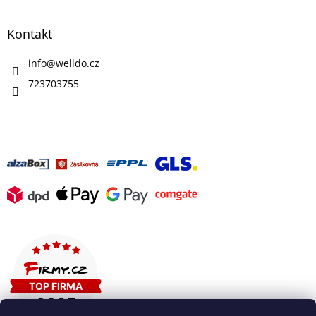
Kontakt
info
@
welldo.cz
723703755