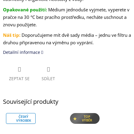
Opakované použití:
Médium jednoduše vyjmete, vyperete v
pračce na 30 °C bez pracího prostředku, necháte uschnout a
znovu použijete.
Náš tip:
Doporučujeme mít dvě sady média – jednu ve filtru a
druhou připravenou na výměnu po vyprání.
Detailní informace
ZEPTAT SE
SDÍLET
Související produkty
ČESKÝ
TOP
VÝBĚR
VÝROBEK