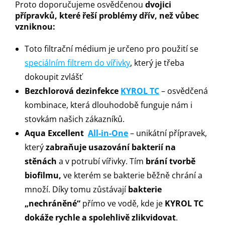
Proto doporučujeme osvědčenou
dvojici
přípravků, které řeší problémy dřív, než vůbec
vzniknou:
Toto filtrační médium je určeno pro použití se
speciálním filtrem do vířivky
, který je třeba
dokoupit zvlášť
Bezchlorová dezinfekce
KYROL TC
– osvědčená
kombinace, která dlouhodobě funguje nám i
stovkám našich zákazníků.
Aqua Excellent
All-in-One
– unikátní přípravek,
který
zabraňuje usazování bakterií na
stěnách
a v potrubí vířivky. Tím
brání tvorbě
biofilmu,
ve kterém se bakterie běžně chrání a
množí. Díky tomu zůstávají
bakterie
„nechráněné“
přímo ve vodě, kde je
KYROL TC
dokáže rychle a spolehlivě zlikvidovat
.