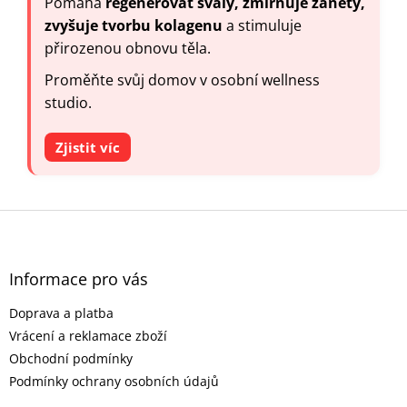
Pomáhá
regenerovat svaly, zmírňuje záněty,
zvyšuje tvorbu kolagenu
a stimuluje
přirozenou obnovu těla.
Proměňte svůj domov v osobní wellness
studio.
Zjistit víc
Z
á
p
a
Informace pro vás
t
Doprava a platba
í
Vrácení a reklamace zboží
Obchodní podmínky
Podmínky ochrany osobních údajů