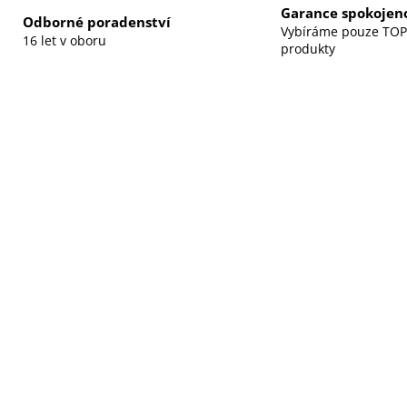
M
Garance spokojeno
Odborné poradenství
Vybíráme pouze TOP
16 let v oboru
produkty
A