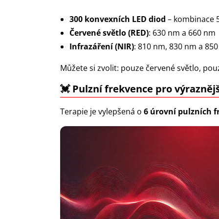
300 konvexních LED diod
– kombinace 5
Červené světlo (RED)
: 630 nm a 660 nm
Infrazáření (NIR)
: 810 nm, 830 nm a 85
Můžete si zvolit: pouze červené světlo, po
💓 Pulzní frekvence pro výrazněj
Terapie je vylepšená o
6 úrovní pulzních f