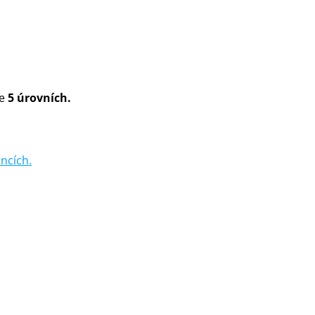
ve
5 úrovních.
ncích.