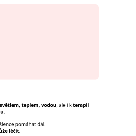
 světlem, teplem, vodou
, ale i k
terapii
ou
.
yšlence pomáhat dál.
že léčit.