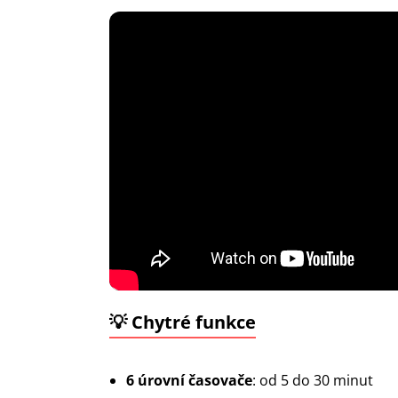
💡 Chytré funkce
6 úrovní časovače
: od 5 do 30 minut