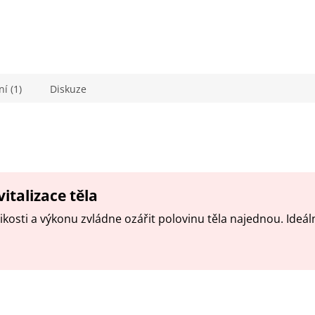
í (1)
Diskuze
talizace těla
likosti a výkonu zvládne ozářit polovinu těla najednou. Ideální