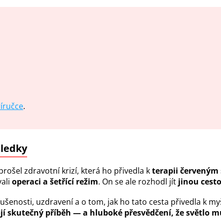
říručce
.
sledky
rošel zdravotní krizí, která ho přivedla k
terapii červeným
ali
operaci a šetřící režim
. On se ale rozhodl jít
jinou cest
šenosti, uzdravení a o tom, jak ho tato cesta přivedla k m
ojí skutečný příběh — a hluboké přesvědčení, že světlo mů