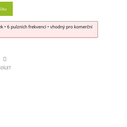
šíku
ek • 6 pulzních frekvencí • vhodný pro komerční
SDÍLET