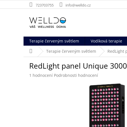
Přejít
723703755
info@welldo.cz
na
obsah
Terapie červeným světlem
Vodíková terapie
Domů
Terapie červeným světlem
RedLight 
RedLight panel Unique 3000
Průměrné
1 hodnocení
Podrobnosti hodnocení
hodnocení
produktu
je
5,0
z
5
hvězdiček.