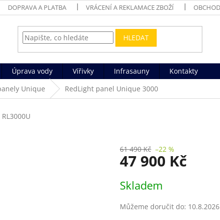
DOPRAVA A PLATBA
VRÁCENÍ A REKLAMACE ZBOŽÍ
OBCHOD
HLEDAT
Úprava vody
Vířivky
Infrasauny
Kontakty
panely Unique
RedLight panel Unique 3000
RL3000U
61 490 Kč
–22 %
47 900 Kč
Měrná
Skladem
cena:
Můžeme doručit do:
10.8.2026