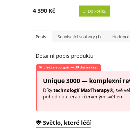
4 390 Kč
Do košíku
Popis
Související soubory (1)
Hodnocen
Detailní popis produktu
💫 Efekt nebo zpět — 30 dní na test
Unique 3000 — komplexní revi
Díky
technologií MaxTherapy®
, své ve
pohodlnou terapii červeným světlem.
🌟 Světlo, které léčí