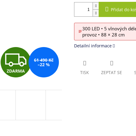
Přidat do ko
300 LED • 5 vlnových dél
provoz • 88 × 28 cm
Detailní informace
Z
61 490 Kč
–22 %
ZDARMA
TISK
ZEPTAT SE
D
A
R