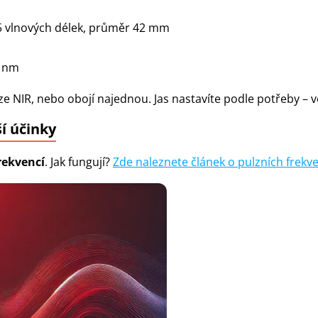
 vlnových délek, průměr 42 mm
0 nm
uze NIR, nebo obojí najednou.
Jas nastavíte podle potřeby – 
ší účinky
rekvencí
. Jak fungují?
Zde naleznete článek o pulzních frekve