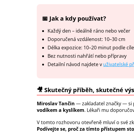
📅 Jak a kdy používat?
Každý den – ideálně ráno nebo večer
Doporučená vzdálenost: 10–30 cm
Délka expozice: 10–20 minut podle cíle
Bez nutnosti nahřátí nebo přípravy
Detailní návod najdete v
uživatelské p
🎥 Skutečný příběh, skutečné vý
Miroslav Tančin
— zakladatel značky — si p
vodíkem a kyslíkem
.
Lékaři mu doporučov
V tomto rozhovoru otevřeně mluví o své zku
Podívejte se, proč za tímto přístupem st