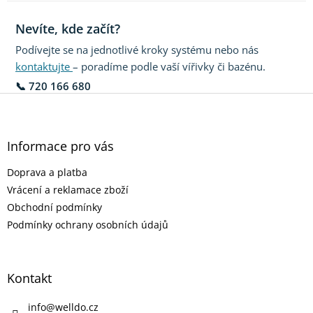
Nevíte, kde začít?
Podívejte se na jednotlivé kroky systému nebo nás
kontaktujte
– poradíme podle vaší vířivky či bazénu.
📞
720 166 680
Z
á
p
a
Informace pro vás
t
Doprava a platba
í
Vrácení a reklamace zboží
Obchodní podmínky
Podmínky ochrany osobních údajů
Kontakt
info
@
welldo.cz