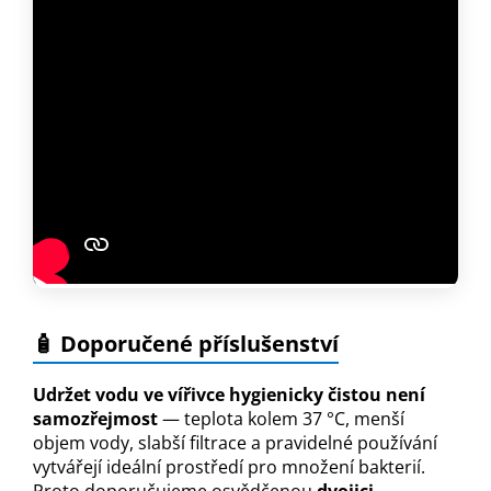
🧴 Doporučené příslušenství
Udržet vodu ve vířivce hygienicky čistou není
samozřejmost
— teplota kolem 37 °C, menší
objem vody, slabší filtrace a pravidelné používání
vytvářejí ideální prostředí pro množení bakterií.
Proto doporučujeme osvědčenou
dvojici