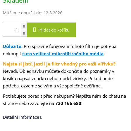
Skladem
cena:
Můžeme doručit do:
12.8.2026
Přidat do košíku
Důležité:
Pro správné fungování tohoto filtru je potřeba
dokoupit
tuto velikost mikrofiltračního média
.
Nejste si jistí, jestli je filtr vhodný pro vaši vířivku?
Nevadí. Objednávku můžete dokončit a do poznámky v
košíku napsat značku nebo model vířivky. Pokud bude
potřeba, ozveme se vám a vše společně ověříme.
Potřebujete poradit před nákupem? Napište nám do chatu na
stránce nebo zavolejte na
720 166 680
.
Detailní informace