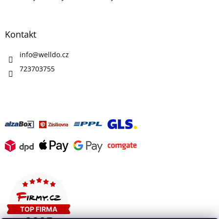
Kontakt
info
@
welldo.cz
723703755