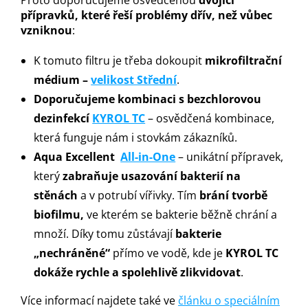
přípravků, které řeší problémy dřív, než vůbec
vzniknou
:
K tomuto filtru je třeba dokoupit
mikrofiltrační
médium –
velikost Střední
.
Doporučujeme kombinaci s bezchlorovou
dezinfekcí
KYROL TC
– osvědčená kombinace,
která funguje nám i stovkám zákazníků.
Aqua Excellent
All-in-One
– unikátní přípravek,
který
zabraňuje usazování bakterií na
stěnách
a v potrubí vířivky. Tím
brání tvorbě
biofilmu,
ve kterém se bakterie běžně chrání a
množí. Díky tomu zůstávají
bakterie
„nechráněné“
přímo ve vodě, kde je
KYROL TC
dokáže rychle a spolehlivě zlikvidovat
.
Více informací najdete také ve
článku o speciálním