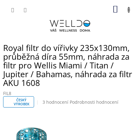
Přejít
NÁKUP
na
obsah
KOŠÍK
Royal filtr do vířivky 235x130mm,
průběžná díra 55mm, náhrada za
filtr pro Wellis Miami / Titan /
Jupiter / Bahamas, náhrada za filtr
AKU 1608
FIL8
ČESKÝ
Průměrné
3 hodnocení
Podrobnosti hodnocení
VÝROBEK
hodnocení
produktu
je
5,0
z
5