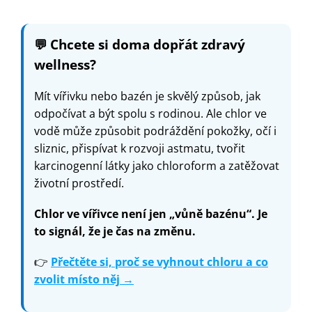
💬
Chcete si doma dopřát zdravý
wellness?
Mít vířivku nebo bazén je skvělý způsob, jak
odpočívat a být spolu s rodinou. Ale chlor ve
vodě může způsobit podráždění pokožky, očí i
sliznic, přispívat k rozvoji astmatu, tvořit
karcinogenní látky jako chloroform a zatěžovat
životní prostředí.
Chlor ve vířivce není jen „vůně bazénu“. Je
to signál, že je čas na změnu.
👉
Přečtěte si, proč se vyhnout chloru a co
zvolit místo něj →