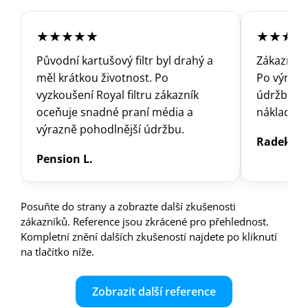
★★★★★
★★★★
Původní kartušový filtr byl drahý a
Zákazník ř
měl krátkou životnost. Po
Po výměně 
vyzkoušení Royal filtru zákazník
údržba jed
oceňuje snadné praní média a
náklady z
výrazně pohodlnější údržbu.
Radek K.
Pension L.
Posuňte do strany a zobrazte další zkušenosti
zákazníků. Reference jsou zkrácené pro přehlednost.
Kompletní znění dalších zkušeností najdete po kliknutí
na tlačítko níže.
Zobrazit další reference