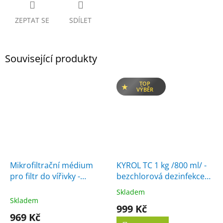
ZEPTAT SE
SDÍLET
Související produkty
TOP
VÝBĚR
Mikrofiltrační médium
KYROL TC 1 kg /800 ml/ -
pro filtr do vířivky -
bezchlorová dezinfekce
střední
vody
Skladem
Průměrné
Skladem
hodnocení
999 Kč
produktu
969 Kč
je