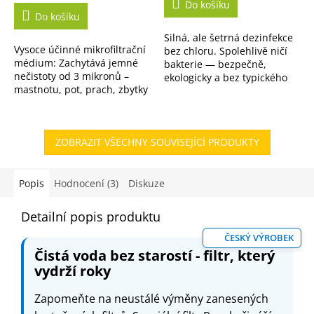
Do košíku
5,0
Do košíku
z
Silná, ale šetrná dezinfekce
5
Vysoce účinné mikrofiltrační
bez chloru. Spolehlivě ničí
hvězdiček.
médium: Zachytává jemné
bakterie — bezpečně,
nečistoty od 3 mikronů –
ekologicky a bez typického
mastnotu, pot, prach, zbytky
zápachu. K dispozici i ve
kosmetiky i organické
výhodném 5L balení.
nečistoty z vody. Opakované
použití: Médium...
ZOBRAZIT VŠECHNY SOUVISEJÍCÍ PRODUKTY
Popis
Hodnocení (3)
Diskuze
Detailní popis produktu
ČESKÝ VÝROBEK
Čistá voda bez starostí - filtr, který
vydrží roky
Zapomeňte na neustálé výměny zanesených