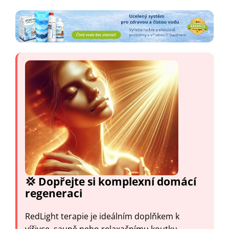
💢 Dopřejte si komplexní domácí
regeneraci
RedLight terapie je ideálním doplňkem k
vířivce, sauně nebo relaxačnímu koutku.