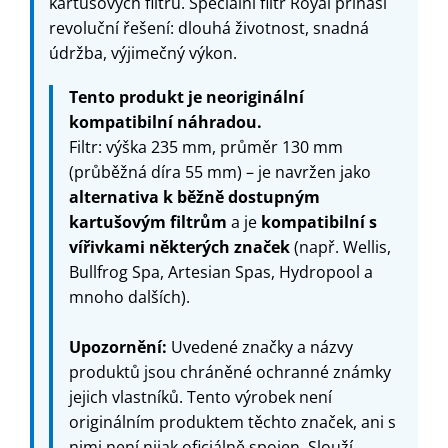
kartušových filtrů. Speciální filtr Royal přináší
revoluční řešení: dlouhá životnost, snadná
údržba, výjimečný výkon.
Tento produkt je neoriginální
kompatibilní náhradou.
Filtr: výška 235 mm, průměr 130 mm
(průběžná díra 55 mm) – je navržen jako
alternativa k běžně dostupným
kartušovým filtrům
a je
kompatibilní s
vířivkami některých značek
(např. Wellis,
Bullfrog Spa, Artesian Spas, Hydropool a
mnoho dalších).
Upozornění:
Uvedené značky a názvy
produktů jsou chráněné ochranné známky
jejich vlastníků. Tento výrobek není
originálním produktem těchto značek, ani s
nimi není nijak oficiálně spojen. Slouží