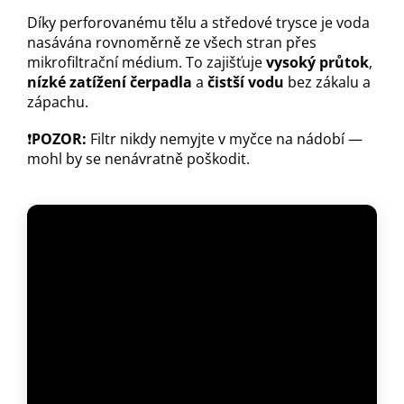
Díky perforovanému tělu a středové trysce je voda
nasávána rovnoměrně ze všech stran přes
mikrofiltrační médium. To zajišťuje
vysoký průtok
,
nízké zatížení čerpadla
a
čistší vodu
bez zákalu a
zápachu.
❗
POZOR:
Filtr nikdy nemyjte v myčce na nádobí —
mohl by se nenávratně poškodit.