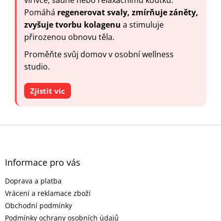
Pomáhá
regenerovat svaly, zmírňuje záněty,
zvyšuje tvorbu kolagenu
a stimuluje
přirozenou obnovu těla.
Proměňte svůj domov v osobní wellness
studio.
Zjistit víc
Z
á
p
a
Informace pro vás
t
Doprava a platba
í
Vrácení a reklamace zboží
Obchodní podmínky
Podmínky ochrany osobních údajů